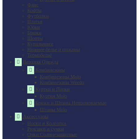
Флис
Кофты
Футболки
Платья
Юбки
Брюки
Шорты
Купальники
Нижнее белье и пижамы
Термобельё
Верхняя Одежда
Комбинезоны
Комбинезоны Molo
Комбинезоны Weedo
Куртки и Парки
Куртки Molo
Брюки и Штаны Непромокаемые
Штаны Molo
Аксессуары
Носки и Колготки
Рюкзаки и сумки
Очки Солнцезащитные