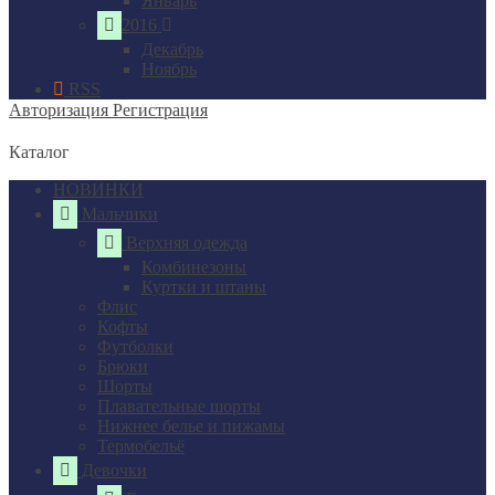
Январь
2016
Декабрь
Ноябрь
RSS
Авторизация
Регистрация
Каталог
НОВИНКИ
Мальчики
Верхняя одежда
Комбинезоны
Куртки и штаны
Флис
Кофты
Футболки
Брюки
Шорты
Плавательные шорты
Нижнее белье и пижамы
Термобельё
Девочки