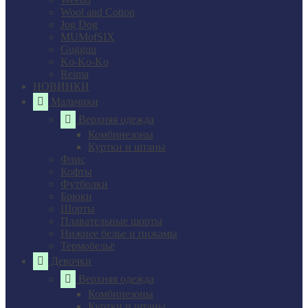
Wool and Cotton
Jog Dog
MUMofSIX
Gugguu
Ko-Ko-Ko
Reima
НОВИНКИ
Мальчики
Верхняя одежда
Комбинезоны
Куртки и штаны
Флис
Кофты
Футболки
Брюки
Шорты
Плавательные шорты
Нижнее белье и пижамы
Термобельё
Девочки
Верхняя одежда
Комбинезоны
Куртки и штаны