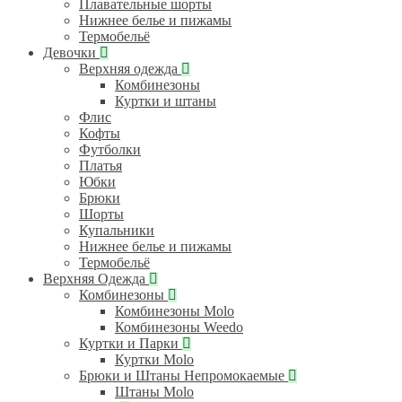
Плавательные шорты
Нижнее белье и пижамы
Термобельё
Девочки
Верхняя одежда
Комбинезоны
Куртки и штаны
Флис
Кофты
Футболки
Платья
Юбки
Брюки
Шорты
Купальники
Нижнее белье и пижамы
Термобельё
Верхняя Одежда
Комбинезоны
Комбинезоны Molo
Комбинезоны Weedo
Куртки и Парки
Куртки Molo
Брюки и Штаны Непромокаемые
Штаны Molo