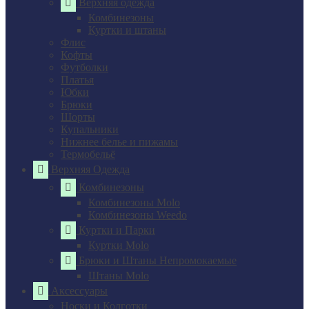
Верхняя одежда
Комбинезоны
Куртки и штаны
Флис
Кофты
Футболки
Платья
Юбки
Брюки
Шорты
Купальники
Нижнее белье и пижамы
Термобельё
Верхняя Одежда
Комбинезоны
Комбинезоны Molo
Комбинезоны Weedo
Куртки и Парки
Куртки Molo
Брюки и Штаны Непромокаемые
Штаны Molo
Аксессуары
Носки и Колготки