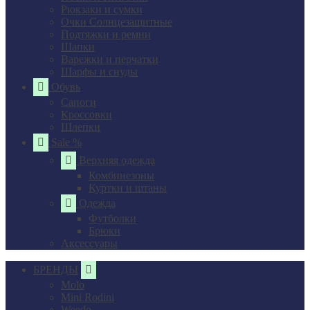
Рюкзаки и сумки
Очки Солнцезащитные
Подтяжки и ремни
Шапки
Варежки и перчатки
Шарфы и снуды
Обувь
Сапоги
Кроссовки
Шлепки
Sale %
Верхняя одежда
Комбинезоны
Куртки и штаны
Одежда
Футболки
Брюки
Аксессуары
БРЕНДЫ
Molo
Mini Rodini
Weedo