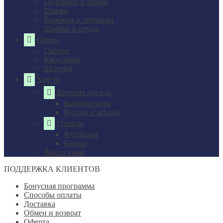
Подтяжки и ремни
Шапки
Варежки и перчатки
Шарфы и снуды
Обувь
Сапоги
Кроссовки
Шлепки
Sale %
Верхняя одежда
Комбинезоны
Куртки и штаны
Одежда
Футболки
Брюки
Аксессуары
ПОДДЕРЖКА КЛИЕНТОВ
Бонусная программа
Способы оплаты
Доставка
Обмен и возврат
Оферта