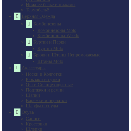
Нижнее белье и пижамы
Термобельё
Верхняя Одежда
Комбинезоны
Комбинезоны Molo
Комбинезоны Weedo
Куртки и Парки
Куртки Molo
Брюки и Штаны Непромокаемые
Штаны Molo
Аксессуары
Носки и Колготки
Рюкзаки и сумки
Очки Солнцезащитные
Подтяжки и ремни
Шапки
Варежки и перчатки
Шарфы и снуды
Обувь
Сапоги
Кроссовки
Шлепки