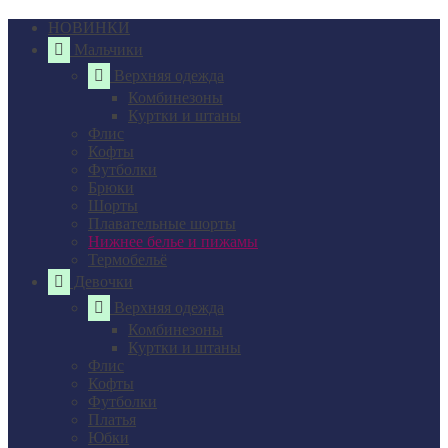
НОВИНКИ
Мальчики
Верхняя одежда
Комбинезоны
Куртки и штаны
Флис
Кофты
Футболки
Брюки
Шорты
Плавательные шорты
Нижнее белье и пижамы
Термобельё
Девочки
Верхняя одежда
Комбинезоны
Куртки и штаны
Флис
Кофты
Футболки
Платья
Юбки