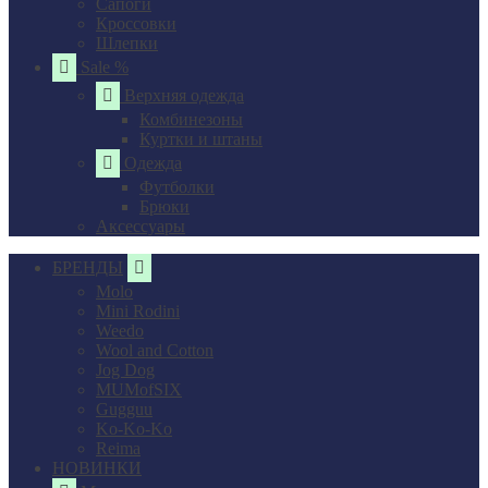
Сапоги
Кроссовки
Шлепки
Sale %
Верхняя одежда
Комбинезоны
Куртки и штаны
Одежда
Футболки
Брюки
Аксессуары
БРЕНДЫ
Molo
Mini Rodini
Weedo
Wool and Cotton
Jog Dog
MUMofSIX
Gugguu
Ko-Ko-Ko
Reima
НОВИНКИ