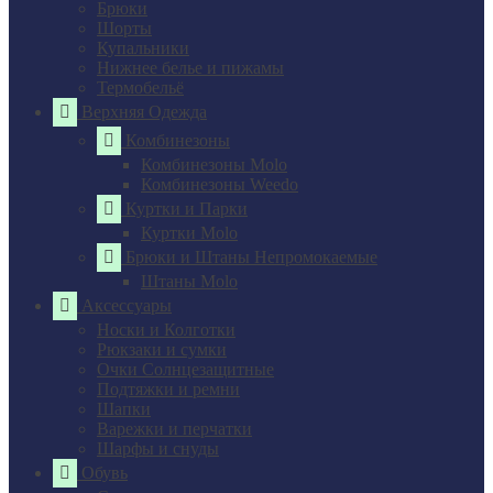
Брюки
Шорты
Купальники
Нижнее белье и пижамы
Термобельё
Верхняя Одежда
Комбинезоны
Комбинезоны Molo
Комбинезоны Weedo
Куртки и Парки
Куртки Molo
Брюки и Штаны Непромокаемые
Штаны Molo
Аксессуары
Носки и Колготки
Рюкзаки и сумки
Очки Солнцезащитные
Подтяжки и ремни
Шапки
Варежки и перчатки
Шарфы и снуды
Обувь