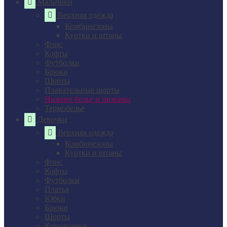
Мальчики
Верхняя одежда
Комбинезоны
Куртки и штаны
Флис
Кофты
Футболки
Брюки
Шорты
Плавательные шорты
Нижнее белье и пижамы
Термобельё
Девочки
Верхняя одежда
Комбинезоны
Куртки и штаны
Флис
Кофты
Футболки
Платья
Юбки
Брюки
Шорты
Купальники