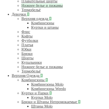
Плавательные шорты
Нижнее белье и пижамы
Термобельё
Девочки
Верхняя одежда
Комбинезоны
Куртки и штаны
Флис
Кофты
Футболки
Платья
Юбки
Брюки
Шорты
Купальники
Нижнее белье и пижамы
Термобельё
Верхняя Одежда
Комбинезоны
Комбинезоны Molo
Комбинезоны Weedo
Куртки и Парки
Куртки Molo
Брюки и Штаны Непромокаемые
Штаны Molo