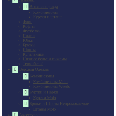
Верхняя одежда
Комбинезоны
Куртки и штаны
Флис
Кофты
Футболки
Платья
Юбки
Брюки
Шорты
Купальники
Нижнее белье и пижамы
Термобельё
Верхняя Одежда
Комбинезоны
Комбинезоны Molo
Комбинезоны Weedo
Куртки и Парки
Куртки Molo
Брюки и Штаны Непромокаемые
Штаны Molo
Аксессуары