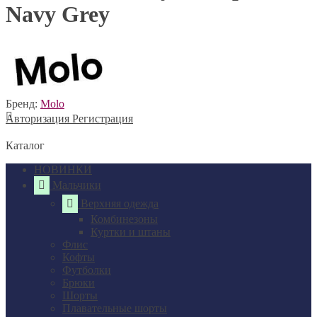
Navy Grey
Бренд:
Molo
Авторизация
Регистрация
Каталог
НОВИНКИ
Мальчики
Верхняя одежда
Комбинезоны
Куртки и штаны
Флис
Кофты
Футболки
Брюки
Шорты
Плавательные шорты