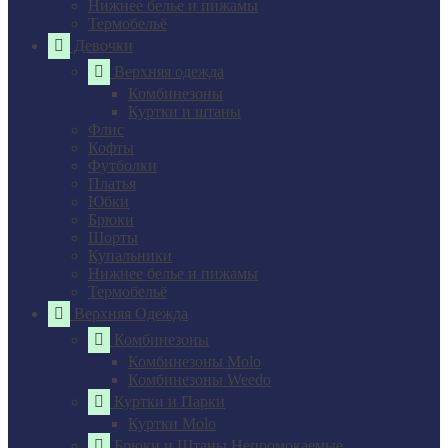
Нижнее белье и пижамы
Термобельё
Девочки
Верхняя одежда
Комбинезоны
Куртки и штаны
Флис
Кофты
Футболки
Платья
Юбки
Брюки
Шорты
Купальники
Нижнее белье и пижамы
Термобельё
Верхняя Одежда
Комбинезоны
Комбинезоны Molo
Комбинезоны Weedo
Куртки и Парки
Куртки Molo
Брюки и Штаны Непромокаемые