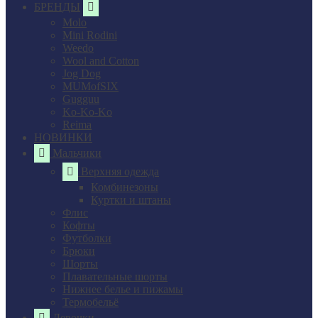
БРЕНДЫ
Molo
Mini Rodini
Weedo
Wool and Cotton
Jog Dog
MUMofSIX
Gugguu
Ko-Ko-Ko
Reima
НОВИНКИ
Мальчики
Верхняя одежда
Комбинезоны
Куртки и штаны
Флис
Кофты
Футболки
Брюки
Шорты
Плавательные шорты
Нижнее белье и пижамы
Термобельё
Девочки