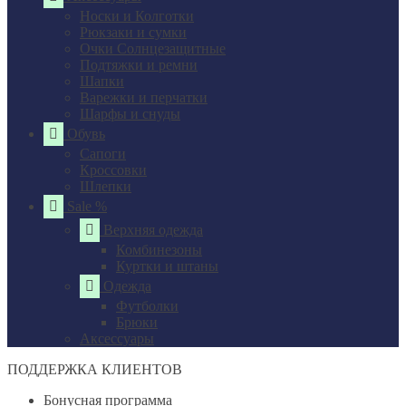
Носки и Колготки
Рюкзаки и сумки
Очки Солнцезащитные
Подтяжки и ремни
Шапки
Варежки и перчатки
Шарфы и снуды
Обувь
Сапоги
Кроссовки
Шлепки
Sale %
Верхняя одежда
Комбинезоны
Куртки и штаны
Одежда
Футболки
Брюки
Аксессуары
ПОДДЕРЖКА КЛИЕНТОВ
Бонусная программа