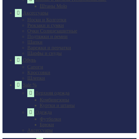
Штаны Molo
Аксессуары
Носки и Колготки
Рюкзаки и сумки
Очки Солнцезащитные
Подтяжки и ремни
Шапки
Варежки и перчатки
Шарфы и снуды
Обувь
Сапоги
Кроссовки
Шлепки
Sale %
Верхняя одежда
Комбинезоны
Куртки и штаны
Одежда
Футболки
Брюки
Аксессуары