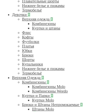
Плавательные шорты
Нижнее белье и пижамы
Термобельё
Девочки
Верхняя одежда
Комбинезоны
Куртки и штаны
Флис
Кофты
Футболки
Платья
Юбки
Брюки
Шорты
Купальники
Нижнее белье и пижамы
Термобельё
Верхняя Одежда
Комбинезоны
Комбинезоны Molo
Комбинезоны Weedo
Куртки и Парки
Куртки Molo
Брюки и Штаны Непромокаемые
Штаны Molo