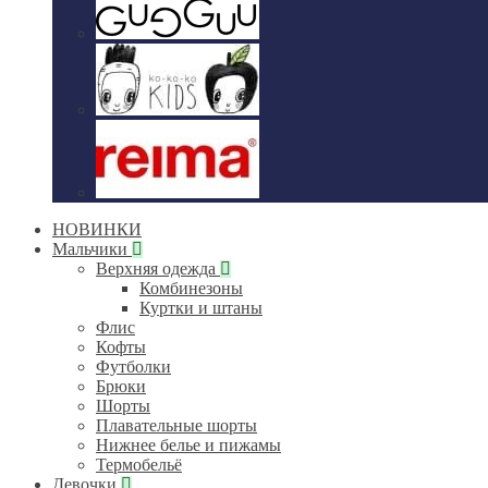
НОВИНКИ
Мальчики
Верхняя одежда
Комбинезоны
Куртки и штаны
Флис
Кофты
Футболки
Брюки
Шорты
Плавательные шорты
Нижнее белье и пижамы
Термобельё
Девочки