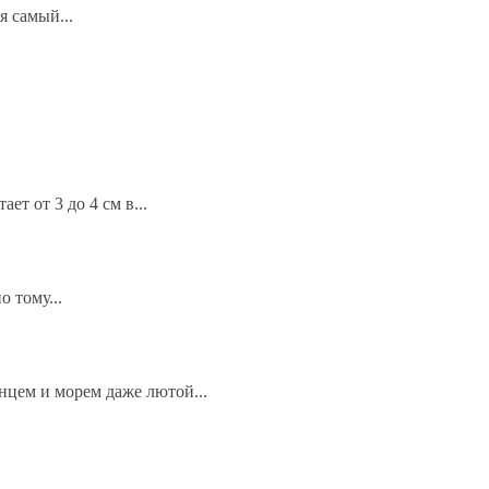
я самый...
ет от 3 до 4 см в...
 тому...
нцем и морем даже лютой...