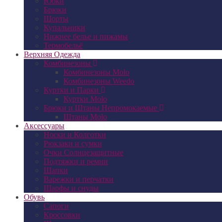
Юбки
Брюки
Шорты
Купальники
Нижнее белье и пижамы
Термобельё
Верхняя Одежда
Комбинезоны
Комбинезоны Molo
Комбинезоны Weedo
Куртки и Парки
Куртки Molo
Брюки и Штаны Непромокаемые
Штаны Molo
Аксессуары
Носки и Колготки
Рюкзаки и сумки
Очки Солнцезащитные
Подтяжки и ремни
Шапки
Варежки и перчатки
Шарфы и снуды
Обувь
Сапоги
Кроссовки