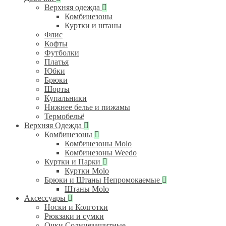
Верхняя одежда
Комбинезоны
Куртки и штаны
Флис
Кофты
Футболки
Платья
Юбки
Брюки
Шорты
Купальники
Нижнее белье и пижамы
Термобельё
Верхняя Одежда
Комбинезоны
Комбинезоны Molo
Комбинезоны Weedo
Куртки и Парки
Куртки Molo
Брюки и Штаны Непромокаемые
Штаны Molo
Аксессуары
Носки и Колготки
Рюкзаки и сумки
Очки Солнцезащитные