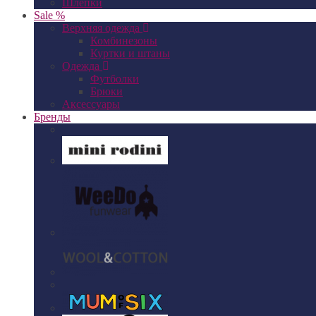
Шлепки
Sale %
Верхняя одежда
Комбинезоны
Куртки и штаны
Одежда
Футболки
Брюки
Аксессуары
Бренды