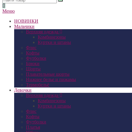
Меню
НОВИНКИ
Мальчики
Верхняя одежда
Комбинезоны
Куртки и штаны
Флис
Кофты
Футболки
Брюки
Шорты
Плавательные шорты
Нижнее белье и пижамы
Термобельё
Девочки
Верхняя одежда
Комбинезоны
Куртки и штаны
Флис
Кофты
Футболки
Платья