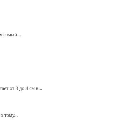
я самый...
ет от 3 до 4 см в...
 тому...