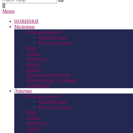
Меню
НОВИНКИ
Мальчики
Верхняя одежда
Комбинезоны
Куртки и штаны
Флис
Кофты
Футболки
Брюки
Шорты
Плавательные шорты
Нижнее белье и пижамы
Термобельё
Девочки
Верхняя одежда
Комбинезоны
Куртки и штаны
Флис
Кофты
Футболки
Платья