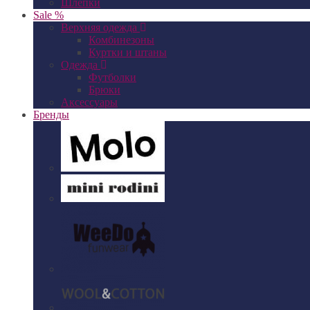
Шлепки
Sale %
Верхняя одежда
Комбинезоны
Куртки и штаны
Одежда
Футболки
Брюки
Аксессуары
Бренды