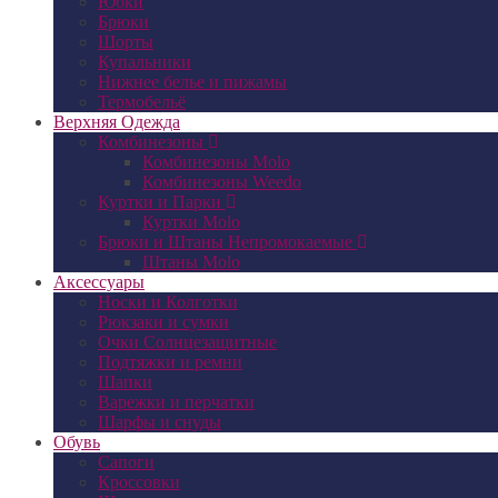
Юбки
Брюки
Шорты
Купальники
Нижнее белье и пижамы
Термобельё
Верхняя Одежда
Комбинезоны
Комбинезоны Molo
Комбинезоны Weedo
Куртки и Парки
Куртки Molo
Брюки и Штаны Непромокаемые
Штаны Molo
Аксессуары
Носки и Колготки
Рюкзаки и сумки
Очки Солнцезащитные
Подтяжки и ремни
Шапки
Варежки и перчатки
Шарфы и снуды
Обувь
Сапоги
Кроссовки