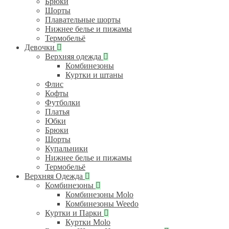
Брюки
Шорты
Плавательные шорты
Нижнее белье и пижамы
Термобельё
Девочки
Верхняя одежда
Комбинезоны
Куртки и штаны
Флис
Кофты
Футболки
Платья
Юбки
Брюки
Шорты
Купальники
Нижнее белье и пижамы
Термобельё
Верхняя Одежда
Комбинезоны
Комбинезоны Molo
Комбинезоны Weedo
Куртки и Парки
Куртки Molo