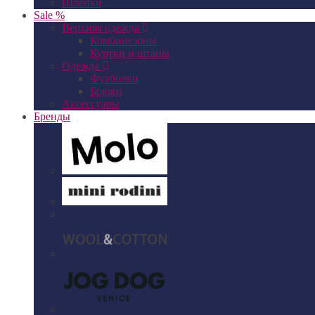
Шлепки
Sale %
Верхняя одежда
Комбинезоны
Куртки и штаны
Одежда
Футболки
Брюки
Аксессуары
Бренды