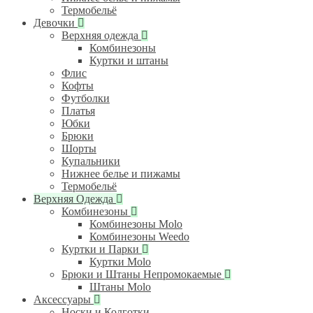
Термобельё
Девочки
Верхняя одежда
Комбинезоны
Куртки и штаны
Флис
Кофты
Футболки
Платья
Юбки
Брюки
Шорты
Купальники
Нижнее белье и пижамы
Термобельё
Верхняя Одежда
Комбинезоны
Комбинезоны Molo
Комбинезоны Weedo
Куртки и Парки
Куртки Molo
Брюки и Штаны Непромокаемые
Штаны Molo
Аксессуары
Носки и Колготки