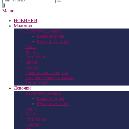
Меню
НОВИНКИ
Мальчики
Верхняя одежда
Комбинезоны
Куртки и штаны
Флис
Кофты
Футболки
Брюки
Шорты
Плавательные шорты
Нижнее белье и пижамы
Термобельё
Девочки
Верхняя одежда
Комбинезоны
Куртки и штаны
Флис
Кофты
Футболки
Платья