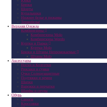
Юбки
Брюки
Шорты
Купальники
Нижнее белье и пижамы
Термобельё
Верхняя Одежда
Комбинезоны
Комбинезоны Molo
Комбинезоны Weedo
Куртки и Парки
Куртки Molo
Брюки и Штаны Непромокаемые
Штаны Molo
Аксессуары
Носки и Колготки
Рюкзаки и сумки
Очки Солнцезащитные
Подтяжки и ремни
Шапки
Варежки и перчатки
Шарфы и снуды
Обувь
Сапоги
Кроссовки