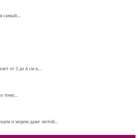
я самый...
ет от 3 до 4 см в...
 тому...
нцем и морем даже лютой...