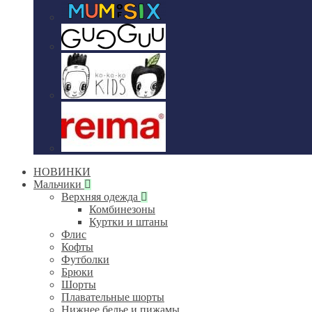
НОВИНКИ
Мальчики
Верхняя одежда
Комбинезоны
Куртки и штаны
Флис
Кофты
Футболки
Брюки
Шорты
Плавательные шорты
Нижнее белье и пижамы