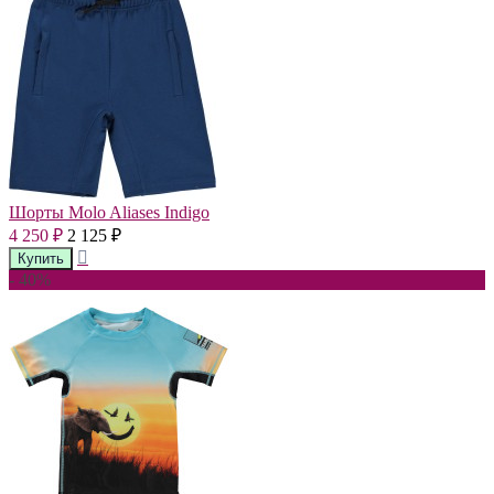
Шорты Molo Aliases Indigo
4 250
2 125
₽
₽
- 40%