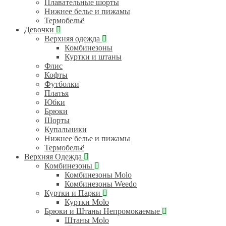
Плавательные шорты
Нижнее белье и пижамы
Термобельё
Девочки
Верхняя одежда
Комбинезоны
Куртки и штаны
Флис
Кофты
Футболки
Платья
Юбки
Брюки
Шорты
Купальники
Нижнее белье и пижамы
Термобельё
Верхняя Одежда
Комбинезоны
Комбинезоны Molo
Комбинезоны Weedo
Куртки и Парки
Куртки Molo
Брюки и Штаны Непромокаемые
Штаны Molo