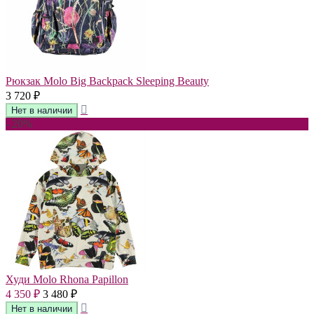
Рюкзак Molo Big Backpack Sleeping Beauty
3 720
₽
- 20%
Худи Molo Rhona Papillon
4 350
3 480
₽
₽