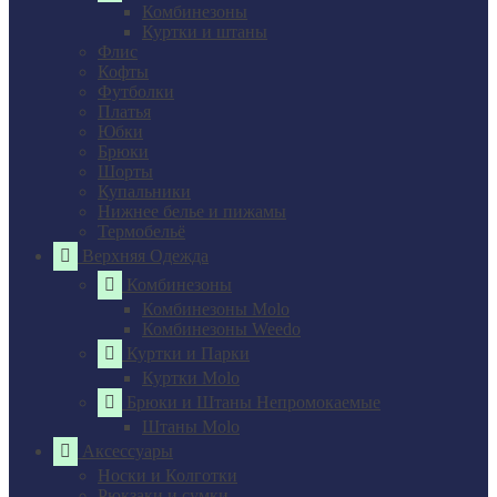
Комбинезоны
Куртки и штаны
Флис
Кофты
Футболки
Платья
Юбки
Брюки
Шорты
Купальники
Нижнее белье и пижамы
Термобельё
Верхняя Одежда
Комбинезоны
Комбинезоны Molo
Комбинезоны Weedo
Куртки и Парки
Куртки Molo
Брюки и Штаны Непромокаемые
Штаны Molo
Аксессуары
Носки и Колготки
Рюкзаки и сумки