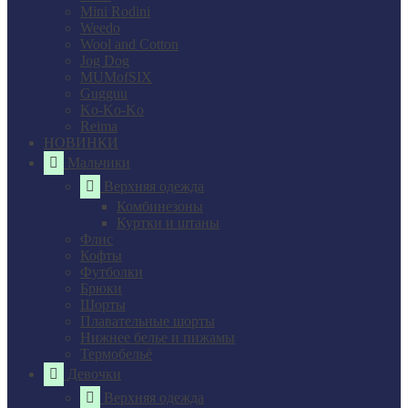
Mini Rodini
Weedo
Wool and Cotton
Jog Dog
MUMofSIX
Gugguu
Ko-Ko-Ko
Reima
НОВИНКИ
Мальчики
Верхняя одежда
Комбинезоны
Куртки и штаны
Флис
Кофты
Футболки
Брюки
Шорты
Плавательные шорты
Нижнее белье и пижамы
Термобельё
Девочки
Верхняя одежда