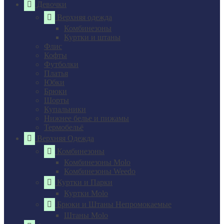
Девочки
Верхняя одежда
Комбинезоны
Куртки и штаны
Флис
Кофты
Футболки
Платья
Юбки
Брюки
Шорты
Купальники
Нижнее белье и пижамы
Термобельё
Верхняя Одежда
Комбинезоны
Комбинезоны Molo
Комбинезоны Weedo
Куртки и Парки
Куртки Molo
Брюки и Штаны Непромокаемые
Штаны Molo