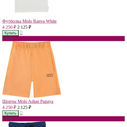
Футболка Molo Ranva White
4 250
2 125
₽
₽
- 50%
Шорты Molo Adian Papaya
4 250
2 125
₽
₽
- 50%