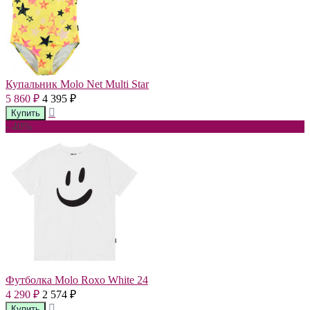
Купальник Molo Net Multi Star
5 860
4 395
₽
₽
- 40%
Футболка Molo Roxo White 24
4 290
2 574
₽
₽