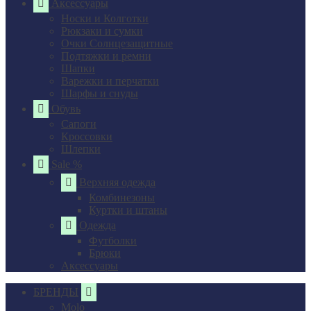
Аксессуары
Носки и Колготки
Рюкзаки и сумки
Очки Солнцезащитные
Подтяжки и ремни
Шапки
Варежки и перчатки
Шарфы и снуды
Обувь
Сапоги
Кроссовки
Шлепки
Sale %
Верхняя одежда
Комбинезоны
Куртки и штаны
Одежда
Футболки
Брюки
Аксессуары
БРЕНДЫ
Molo