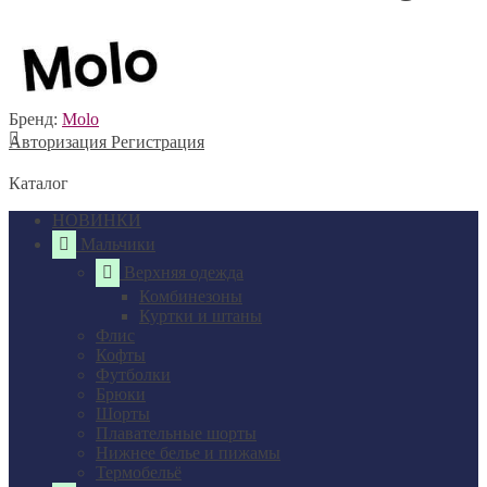
Бренд:
Molo
Авторизация
Регистрация
Каталог
НОВИНКИ
Мальчики
Верхняя одежда
Комбинезоны
Куртки и штаны
Флис
Кофты
Футболки
Брюки
Шорты
Плавательные шорты
Нижнее белье и пижамы
Термобельё