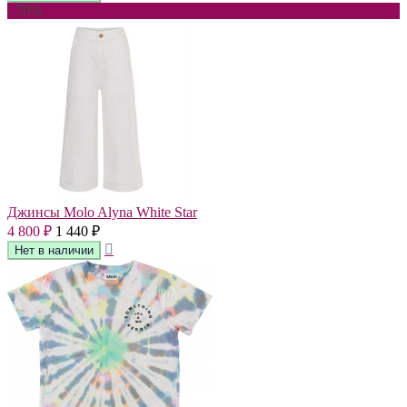
- 70%
Джинсы Molo Alyna White Star
4 800
1 440
₽
₽