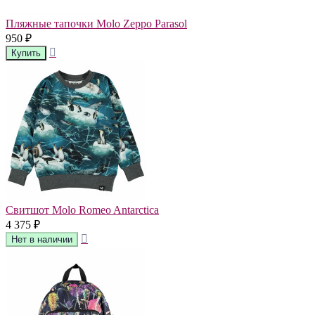
Пляжные тапочки Molo Zeppo Parasol
950
₽
Свитшот Molo Romeo Antarctica
4 375
₽