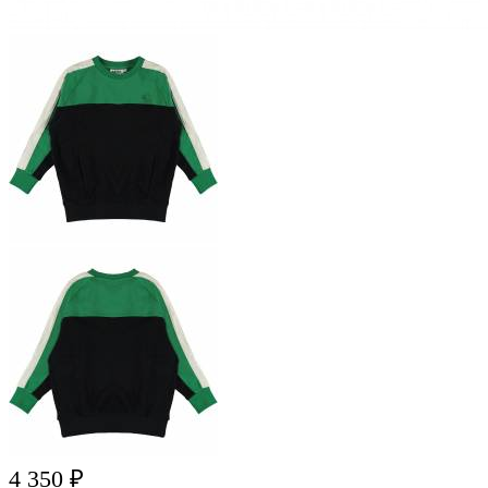
4 350
₽