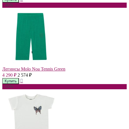
- 40%
Легинсы Molo Noa Tennis Green
4 290
2 574
₽
₽
- 50%