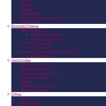
Юбки
Брюки
Шорты
Купальники
Нижнее белье и пижамы
Термобельё
Верхняя Одежда
Комбинезоны
Комбинезоны Molo
Комбинезоны Weedo
Куртки и Парки
Куртки Molo
Брюки и Штаны Непромокаемые
Штаны Molo
Аксессуары
Носки и Колготки
Рюкзаки и сумки
Очки Солнцезащитные
Подтяжки и ремни
Шапки
Варежки и перчатки
Шарфы и снуды
Обувь
Сапоги
Кроссовки