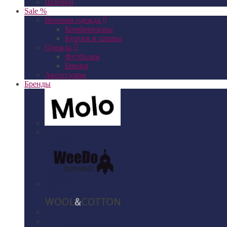
Шлепки
Sale %
Верхняя одежда
Комбинезоны
Куртки и штаны
Одежда
Футболки
Брюки
Аксессуары
Бренды