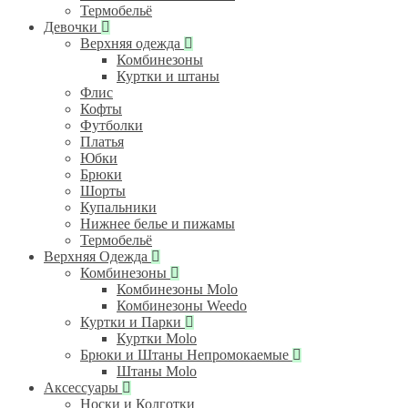
Термобельё
Девочки
Верхняя одежда
Комбинезоны
Куртки и штаны
Флис
Кофты
Футболки
Платья
Юбки
Брюки
Шорты
Купальники
Нижнее белье и пижамы
Термобельё
Верхняя Одежда
Комбинезоны
Комбинезоны Molo
Комбинезоны Weedo
Куртки и Парки
Куртки Molo
Брюки и Штаны Непромокаемые
Штаны Molo
Аксессуары
Носки и Колготки