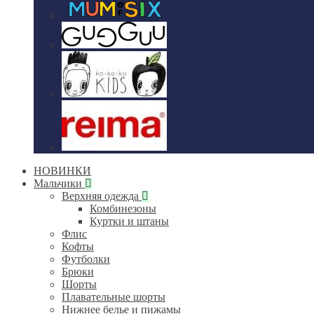
НОВИНКИ
Мальчики
Верхняя одежда
Комбинезоны
Куртки и штаны
Флис
Кофты
Футболки
Брюки
Шорты
Плавательные шорты
Нижнее белье и пижамы