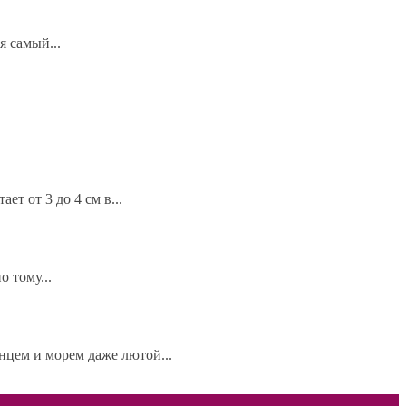
я самый...
ет от 3 до 4 см в...
 тому...
нцем и морем даже лютой...