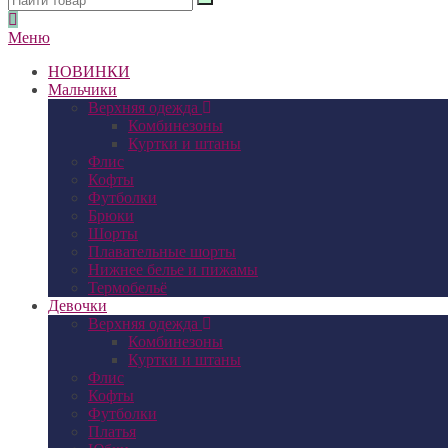
Меню
НОВИНКИ
Мальчики
Верхняя одежда
Комбинезоны
Куртки и штаны
Флис
Кофты
Футболки
Брюки
Шорты
Плавательные шорты
Нижнее белье и пижамы
Термобельё
Девочки
Верхняя одежда
Комбинезоны
Куртки и штаны
Флис
Кофты
Футболки
Платья