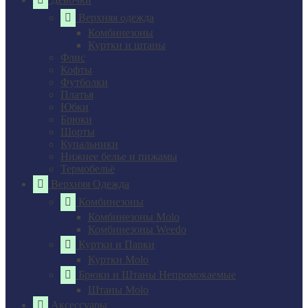
Верхняя одежда
Комбинезоны
Куртки и штаны
Флис
Кофты
Футболки
Платья
Юбки
Брюки
Шорты
Купальники
Нижнее белье и пижамы
Термобельё
Верхняя Одежда
Комбинезоны
Комбинезоны Molo
Комбинезоны Weedo
Куртки и Парки
Куртки Molo
Брюки и Штаны Непромокаемые
Штаны Molo
Аксессуары