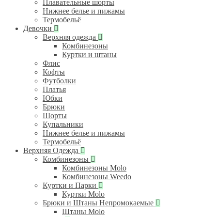
Плавательные шорты
Нижнее белье и пижамы
Термобельё
Девочки
Верхняя одежда
Комбинезоны
Куртки и штаны
Флис
Кофты
Футболки
Платья
Юбки
Брюки
Шорты
Купальники
Нижнее белье и пижамы
Термобельё
Верхняя Одежда
Комбинезоны
Комбинезоны Molo
Комбинезоны Weedo
Куртки и Парки
Куртки Molo
Брюки и Штаны Непромокаемые
Штаны Molo