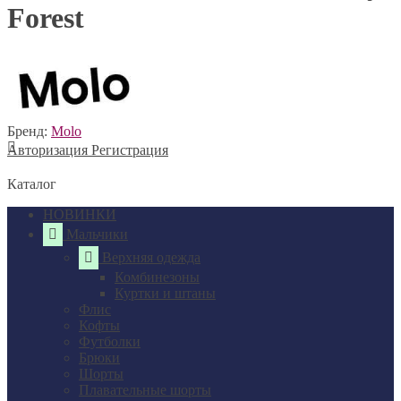
Forest
Бренд:
Molo
Авторизация
Регистрация
Каталог
НОВИНКИ
Мальчики
Верхняя одежда
Комбинезоны
Куртки и штаны
Флис
Кофты
Футболки
Брюки
Шорты
Плавательные шорты