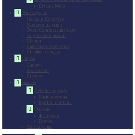
Штаны Molo
Аксессуары
Носки и Колготки
Рюкзаки и сумки
Очки Солнцезащитные
Подтяжки и ремни
Шапки
Варежки и перчатки
Шарфы и снуды
Обувь
Сапоги
Кроссовки
Шлепки
Sale %
Верхняя одежда
Комбинезоны
Куртки и штаны
Одежда
Футболки
Брюки
Аксессуары