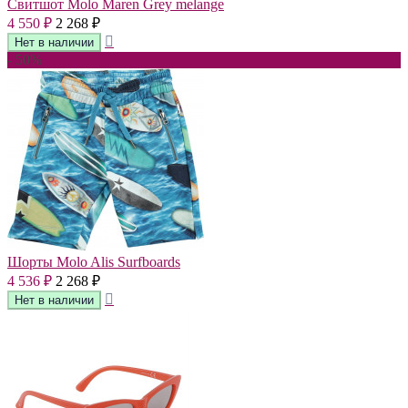
Свитшот Molo Maren Grey melange
4 550
2 268
₽
₽
- 50%
Шорты Molo Alis Surfboards
4 536
2 268
₽
₽