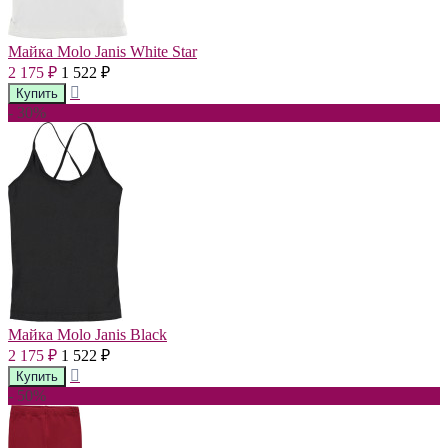
Майка Molo Janis White Star
2 175
1 522
₽
₽
- 30%
Майка Molo Janis Black
2 175
1 522
₽
₽
- 50%