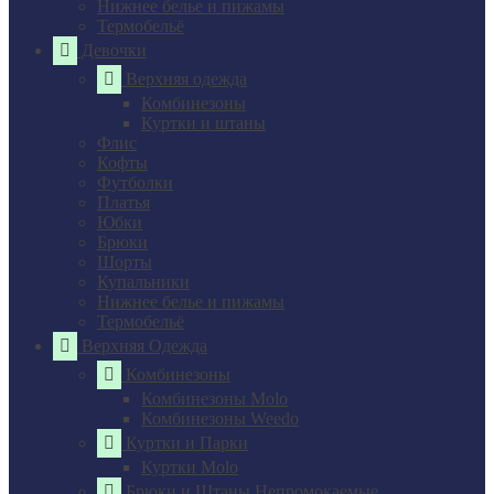
Нижнее белье и пижамы
Термобельё
Девочки
Верхняя одежда
Комбинезоны
Куртки и штаны
Флис
Кофты
Футболки
Платья
Юбки
Брюки
Шорты
Купальники
Нижнее белье и пижамы
Термобельё
Верхняя Одежда
Комбинезоны
Комбинезоны Molo
Комбинезоны Weedo
Куртки и Парки
Куртки Molo
Брюки и Штаны Непромокаемые