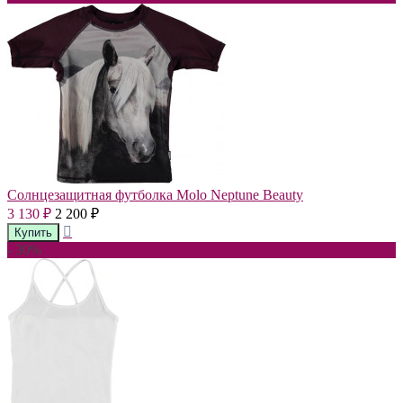
Солнцезащитная футболка Molo Neptune Beauty
3 130
2 200
₽
₽
- 30%