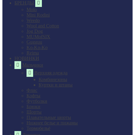
БРЕНДЫ
Molo
Mini Rodini
Weedo
Wool and Cotton
Jog Dog
MUMofSIX
Gugguu
Ko-Ko-Ko
Reima
НОВИНКИ
Мальчики
Верхняя одежда
Комбинезоны
Куртки и штаны
Флис
Кофты
Футболки
Брюки
Шорты
Плавательные шорты
Нижнее белье и пижамы
Термобельё
Девочки