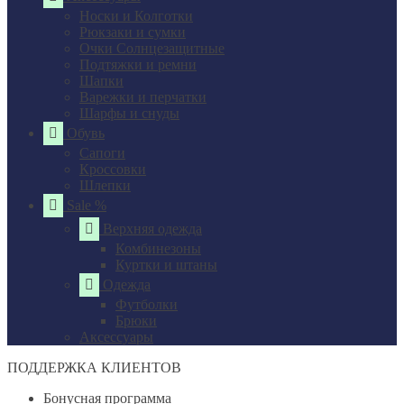
Носки и Колготки
Рюкзаки и сумки
Очки Солнцезащитные
Подтяжки и ремни
Шапки
Варежки и перчатки
Шарфы и снуды
Обувь
Сапоги
Кроссовки
Шлепки
Sale %
Верхняя одежда
Комбинезоны
Куртки и штаны
Одежда
Футболки
Брюки
Аксессуары
ПОДДЕРЖКА КЛИЕНТОВ
Бонусная программа