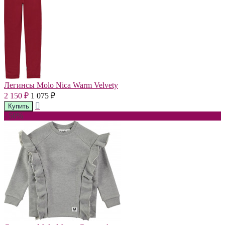
Легинсы Molo Nica Warm Velvety
2 150
1 075
₽
₽
- 50%