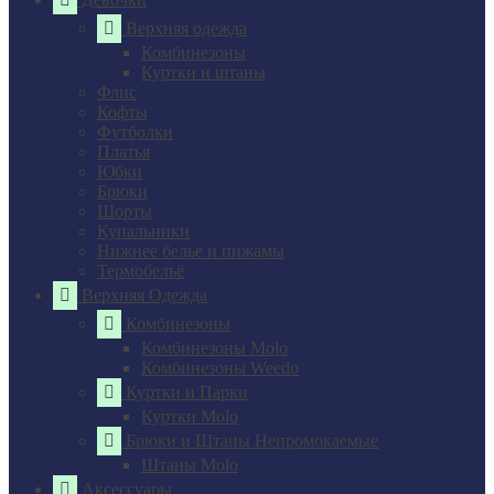
Верхняя одежда
Комбинезоны
Куртки и штаны
Флис
Кофты
Футболки
Платья
Юбки
Брюки
Шорты
Купальники
Нижнее белье и пижамы
Термобельё
Верхняя Одежда
Комбинезоны
Комбинезоны Molo
Комбинезоны Weedo
Куртки и Парки
Куртки Molo
Брюки и Штаны Непромокаемые
Штаны Molo
Аксессуары