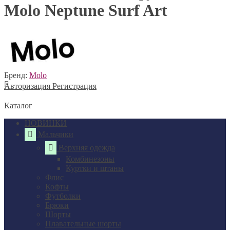
Molo Neptune Surf Art
Бренд:
Molo
Авторизация
Регистрация
Каталог
НОВИНКИ
Мальчики
Верхняя одежда
Комбинезоны
Куртки и штаны
Флис
Кофты
Футболки
Брюки
Шорты
Плавательные шорты