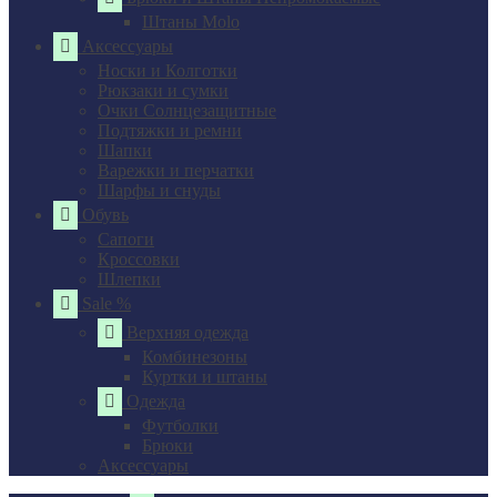
Штаны Molo
Аксессуары
Носки и Колготки
Рюкзаки и сумки
Очки Солнцезащитные
Подтяжки и ремни
Шапки
Варежки и перчатки
Шарфы и снуды
Обувь
Сапоги
Кроссовки
Шлепки
Sale %
Верхняя одежда
Комбинезоны
Куртки и штаны
Одежда
Футболки
Брюки
Аксессуары