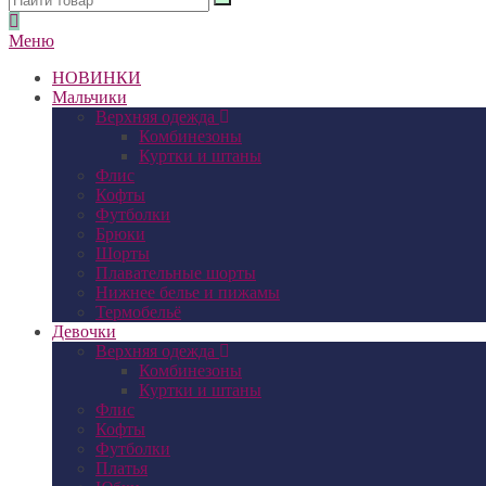
Меню
НОВИНКИ
Мальчики
Верхняя одежда
Комбинезоны
Куртки и штаны
Флис
Кофты
Футболки
Брюки
Шорты
Плавательные шорты
Нижнее белье и пижамы
Термобельё
Девочки
Верхняя одежда
Комбинезоны
Куртки и штаны
Флис
Кофты
Футболки
Платья