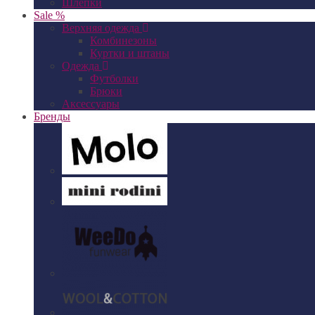
Шлепки
Sale %
Верхняя одежда
Комбинезоны
Куртки и штаны
Одежда
Футболки
Брюки
Аксессуары
Бренды