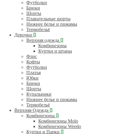
Футболки
Брюки
Шорты
Плавательные шорты
Нижнее белье и пижамы
Термобельё
Девочки
Верхняя одежда
Комбинезоны
Куртки и штаны
Флис
Кофты
Футболки
Платья
Юбки
Брюки
Шорты
Купальники
Нижнее белье и пижамы
Термобельё
Верхняя Одежда
Комбинезоны
Комбинезоны Molo
Комбинезоны Weedo
Куртки и Парки