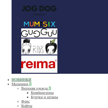
НОВИНКИ
Мальчики
Верхняя одежда
Комбинезоны
Куртки и штаны
Флис
Кофты