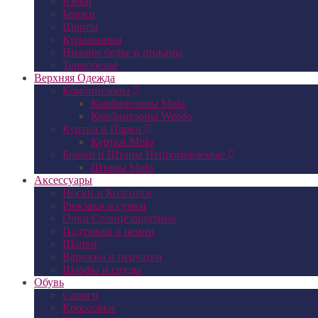
Юбки
Брюки
Шорты
Купальники
Нижнее белье и пижамы
Термобельё
Верхняя Одежда
Комбинезоны
Комбинезоны Molo
Комбинезоны Weedo
Куртки и Парки
Куртки Molo
Брюки и Штаны Непромокаемые
Штаны Molo
Аксессуары
Носки и Колготки
Рюкзаки и сумки
Очки Солнцезащитные
Подтяжки и ремни
Шапки
Варежки и перчатки
Шарфы и снуды
Обувь
Сапоги
Кроссовки