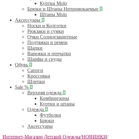
Куртки Molo
Брюки и Штаны Непромокаемые
Штаны Molo
Аксессуары
Носки и Колготки
Рюкзаки и сумки
Очки Солнцезащитные
Подтяжки и ремни
Шапки
Варежки и перчатки
Шарфы и снуды
Обувь
Сапоги
Кроссовки
Шлепки
Sale %
Верхняя одежда
Комбинезоны
Куртки и штаны
Одежда
Футболки
Брюки
Аксессуары
Интернет-Магазин Детской Одежды
/
НОВИНКИ
/