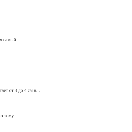
я самый...
ет от 3 до 4 см в...
 тому...