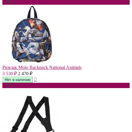
- 30%
Рюкзак Molo Backpack National Animals
3 530
2 470
₽
₽
- 45%