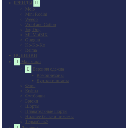
БРЕНДЫ
Molo
Mini Rodini
Weedo
Wool and Cotton
Jog Dog
MUMofSIX
Gugguu
Ko-Ko-Ko
Reima
НОВИНКИ
Мальчики
Верхняя одежда
Комбинезоны
Куртки и штаны
Флис
Кофты
Футболки
Брюки
Шорты
Плавательные шорты
Нижнее белье и пижамы
Термобельё
Девочки