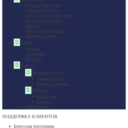
Носки и Колготки
Рюкзаки и сумки
Очки Солнцезащитные
Подтяжки и ремни
Шапки
Варежки и перчатки
Шарфы и снуды
Обувь
Сапоги
Кроссовки
Шлепки
Sale %
Верхняя одежда
Комбинезоны
Куртки и штаны
Одежда
Футболки
Брюки
Аксессуары
ПОДДЕРЖКА КЛИЕНТОВ
Бонусная программа