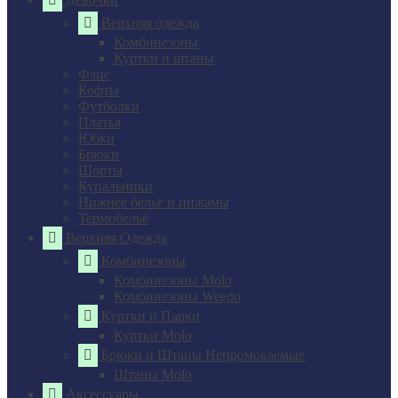
Верхняя одежда
Комбинезоны
Куртки и штаны
Флис
Кофты
Футболки
Платья
Юбки
Брюки
Шорты
Купальники
Нижнее белье и пижамы
Термобельё
Верхняя Одежда
Комбинезоны
Комбинезоны Molo
Комбинезоны Weedo
Куртки и Парки
Куртки Molo
Брюки и Штаны Непромокаемые
Штаны Molo
Аксессуары