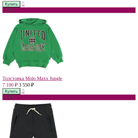
- 50%
Толстовка Molo Maxx Jungle
7 100
3 550
₽
₽
- 50%