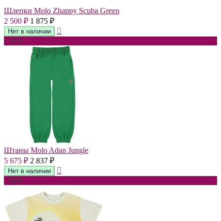
Шлепки Molo Zhappy Scuba Green
2 500
1 875
₽
₽
- 50%
Штаны Molo Adan Jungle
5 675
2 837
₽
₽
- 50%