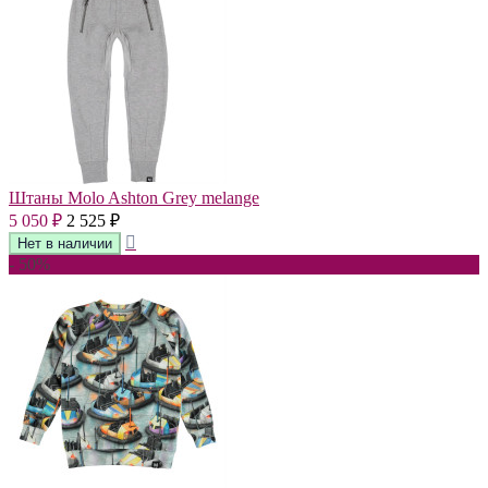
Штаны Molo Ashton Grey melange
5 050
2 525
₽
₽
- 50%