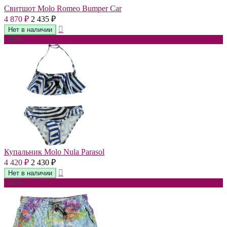
Свитшот Molo Romeo Bumper Car
4 870
2 435
₽
₽
- 45%
Купальник Molo Nula Parasol
4 420
2 430
₽
₽
- 45%