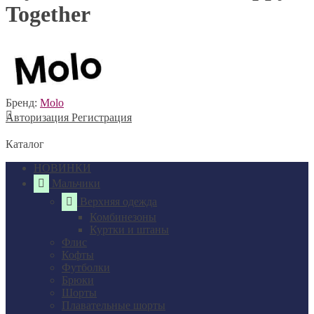
Together
Бренд:
Molo
Авторизация
Регистрация
Каталог
НОВИНКИ
Мальчики
Верхняя одежда
Комбинезоны
Куртки и штаны
Флис
Кофты
Футболки
Брюки
Шорты
Плавательные шорты