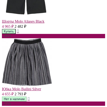
Шорты Molo Aliases Black
4 965
2 482
₽
₽
- 40%
Юбка Molo Bailini Silver
4 655
2 793
₽
₽
- 25%