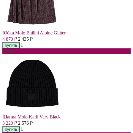
Юбка Molo Bailini Alpine Glitter
4 870
2 435
₽
₽
- 20%
Шапка Molo Karli Very Black
3 220
2 576
₽
₽