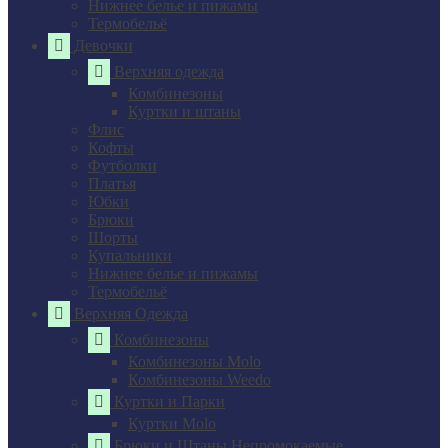
Нижнее белье и пижамы
Термобельё
Девочки
Верхняя одежда
Комбинезоны
Куртки и штаны
Флис
Кофты
Футболки
Платья
Юбки
Брюки
Шорты
Купальники
Нижнее белье и пижамы
Термобельё
Верхняя Одежда
Комбинезоны
Комбинезоны Molo
Комбинезоны Weedo
Куртки и Парки
Куртки Molo
Брюки и Штаны Непромокаемые