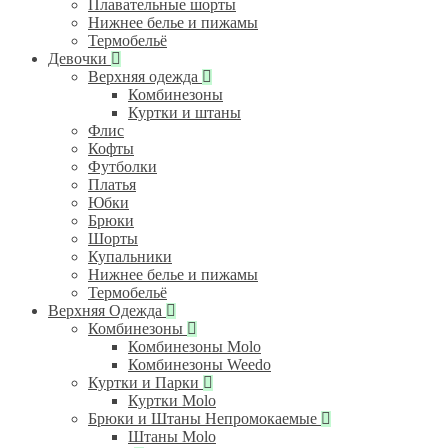
Плавательные шорты
Нижнее белье и пижамы
Термобельё
Девочки
Верхняя одежда
Комбинезоны
Куртки и штаны
Флис
Кофты
Футболки
Платья
Юбки
Брюки
Шорты
Купальники
Нижнее белье и пижамы
Термобельё
Верхняя Одежда
Комбинезоны
Комбинезоны Molo
Комбинезоны Weedo
Куртки и Парки
Куртки Molo
Брюки и Штаны Непромокаемые
Штаны Molo