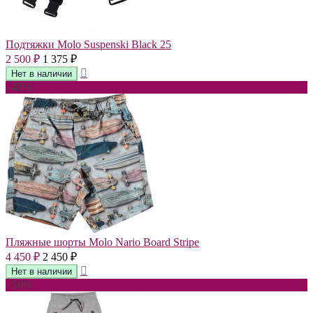
Подтяжки Molo Suspenski Black 25
2 500
1 375
₽
₽
- 45%
Пляжные шорты Molo Nario Board Stripe
4 450
2 450
₽
₽
- 50%