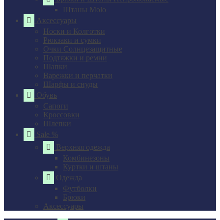
Штаны Molo
Аксессуары
Носки и Колготки
Рюкзаки и сумки
Очки Солнцезащитные
Подтяжки и ремни
Шапки
Варежки и перчатки
Шарфы и снуды
Обувь
Сапоги
Кроссовки
Шлепки
Sale %
Верхняя одежда
Комбинезоны
Куртки и штаны
Одежда
Футболки
Брюки
Аксессуары