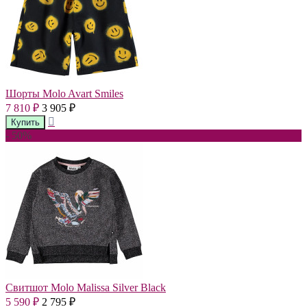
Шорты Molo Avart Smiles
7 810
3 905
₽
₽
- 50%
Свитшот Molo Malissa Silver Black
5 590
2 795
₽
₽