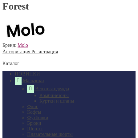
Forest
Бренд:
Molo
Авторизация
Регистрация
Каталог
НОВИНКИ
Мальчики
Верхняя одежда
Комбинезоны
Куртки и штаны
Флис
Кофты
Футболки
Брюки
Шорты
Плавательные шорты