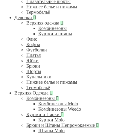
Плавательные шорты
Нижнее белье и пижамы
Термобельё
Девочки
Верхняя одежда
Комбинезоны
Куртки и штаны
Флис
Кофты
Футболки
Платья
Юбки
Брюки
Шорты
Купальники
Нижнее белье и пижамы
Термобельё
Верхняя Одежда
Комбинезоны
Комбинезоны Molo
Комбинезоны Weedo
Куртки и Парки
Куртки Molo
Брюки и Штаны Непромокаемые
Штаны Molo