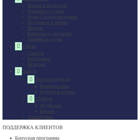
Носки и Колготки
Рюкзаки и сумки
Очки Солнцезащитные
Подтяжки и ремни
Шапки
Варежки и перчатки
Шарфы и снуды
Обувь
Сапоги
Кроссовки
Шлепки
Sale %
Верхняя одежда
Комбинезоны
Куртки и штаны
Одежда
Футболки
Брюки
Аксессуары
ПОДДЕРЖКА КЛИЕНТОВ
Бонусная программа