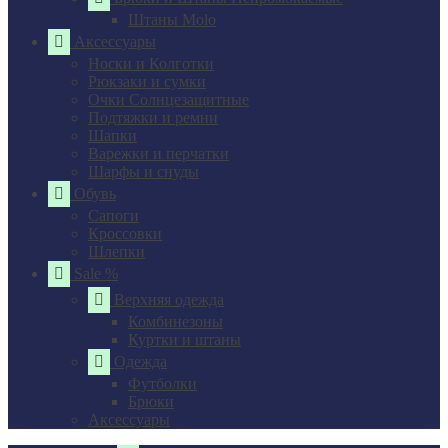
Штаны Molo
Аксессуары
Носки и Колготки
Рюкзаки и сумки
Очки Солнцезащитные
Подтяжки и ремни
Шапки
Варежки и перчатки
Шарфы и снуды
Обувь
Сапоги
Кроссовки
Шлепки
Sale %
Верхняя одежда
Комбинезоны
Куртки и штаны
Одежда
Футболки
Брюки
Аксессуары