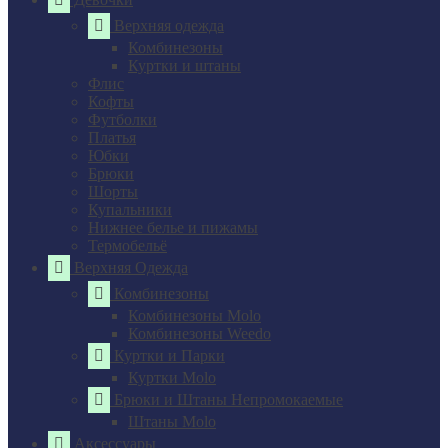
Верхняя одежда
Комбинезоны
Куртки и штаны
Флис
Кофты
Футболки
Платья
Юбки
Брюки
Шорты
Купальники
Нижнее белье и пижамы
Термобельё
Верхняя Одежда
Комбинезоны
Комбинезоны Molo
Комбинезоны Weedo
Куртки и Парки
Куртки Molo
Брюки и Штаны Непромокаемые
Штаны Molo
Аксессуары