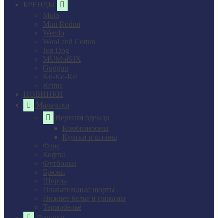
БРЕНДЫ
Molo
Mini Rodini
Weedo
Wool and Cotton
Jog Dog
MUMofSIX
Gugguu
Ko-Ko-Ko
Reima
НОВИНКИ
Мальчики
Верхняя одежда
Комбинезоны
Куртки и штаны
Флис
Кофты
Футболки
Брюки
Шорты
Плавательные шорты
Нижнее белье и пижамы
Термобельё
Девочки