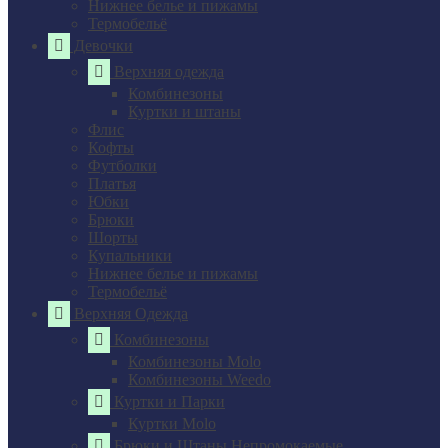
Нижнее белье и пижамы
Термобельё
Девочки
Верхняя одежда
Комбинезоны
Куртки и штаны
Флис
Кофты
Футболки
Платья
Юбки
Брюки
Шорты
Купальники
Нижнее белье и пижамы
Термобельё
Верхняя Одежда
Комбинезоны
Комбинезоны Molo
Комбинезоны Weedo
Куртки и Парки
Куртки Molo
Брюки и Штаны Непромокаемые