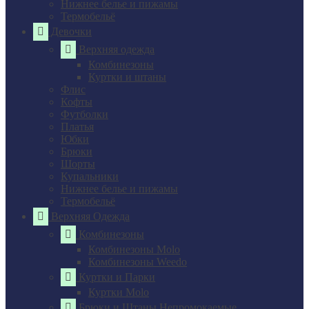
Нижнее белье и пижамы
Термобельё
Девочки
Верхняя одежда
Комбинезоны
Куртки и штаны
Флис
Кофты
Футболки
Платья
Юбки
Брюки
Шорты
Купальники
Нижнее белье и пижамы
Термобельё
Верхняя Одежда
Комбинезоны
Комбинезоны Molo
Комбинезоны Weedo
Куртки и Парки
Куртки Molo
Брюки и Штаны Непромокаемые