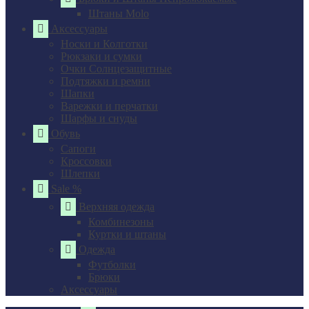
Штаны Molo
Аксессуары
Носки и Колготки
Рюкзаки и сумки
Очки Солнцезащитные
Подтяжки и ремни
Шапки
Варежки и перчатки
Шарфы и снуды
Обувь
Сапоги
Кроссовки
Шлепки
Sale %
Верхняя одежда
Комбинезоны
Куртки и штаны
Одежда
Футболки
Брюки
Аксессуары