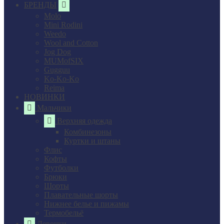
БРЕНДЫ
Molo
Mini Rodini
Weedo
Wool and Cotton
Jog Dog
MUMofSIX
Gugguu
Ko-Ko-Ko
Reima
НОВИНКИ
Мальчики
Верхняя одежда
Комбинезоны
Куртки и штаны
Флис
Кофты
Футболки
Брюки
Шорты
Плавательные шорты
Нижнее белье и пижамы
Термобельё
Девочки