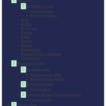
Верхняя одежда
Комбинезоны
Куртки и штаны
Флис
Кофты
Футболки
Платья
Юбки
Брюки
Шорты
Купальники
Нижнее белье и пижамы
Термобельё
Верхняя Одежда
Комбинезоны
Комбинезоны Molo
Комбинезоны Weedo
Куртки и Парки
Куртки Molo
Брюки и Штаны Непромокаемые
Штаны Molo
Аксессуары