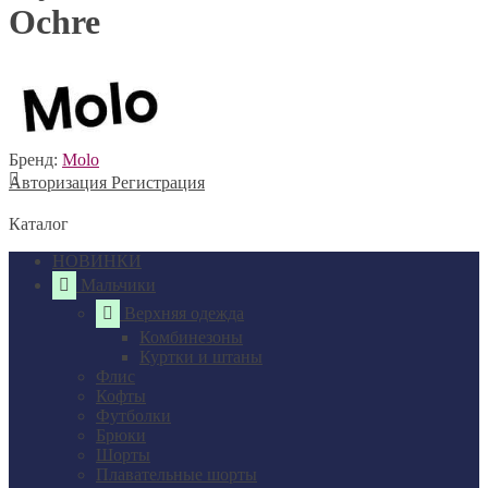
Ochre
Бренд:
Molo
Авторизация
Регистрация
Каталог
НОВИНКИ
Мальчики
Верхняя одежда
Комбинезоны
Куртки и штаны
Флис
Кофты
Футболки
Брюки
Шорты
Плавательные шорты