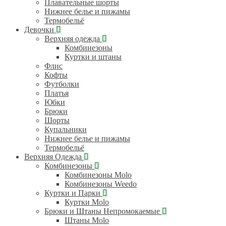
Плавательные шорты
Нижнее белье и пижамы
Термобельё
Девочки
Верхняя одежда
Комбинезоны
Куртки и штаны
Флис
Кофты
Футболки
Платья
Юбки
Брюки
Шорты
Купальники
Нижнее белье и пижамы
Термобельё
Верхняя Одежда
Комбинезоны
Комбинезоны Molo
Комбинезоны Weedo
Куртки и Парки
Куртки Molo
Брюки и Штаны Непромокаемые
Штаны Molo