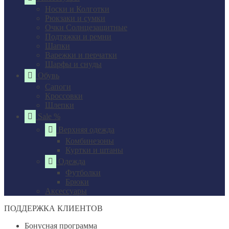
Носки и Колготки
Рюкзаки и сумки
Очки Солнцезащитные
Подтяжки и ремни
Шапки
Варежки и перчатки
Шарфы и снуды
Обувь
Сапоги
Кроссовки
Шлепки
Sale %
Верхняя одежда
Комбинезоны
Куртки и штаны
Одежда
Футболки
Брюки
Аксессуары
ПОДДЕРЖКА КЛИЕНТОВ
Бонусная программа