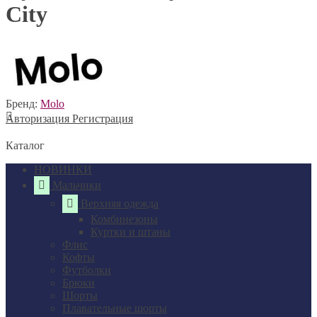
City
Бренд:
Molo
Авторизация
Регистрация
Каталог
НОВИНКИ
Мальчики
Верхняя одежда
Комбинезоны
Куртки и штаны
Флис
Кофты
Футболки
Брюки
Шорты
Плавательные шорты