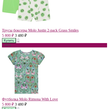
Трусы боксеры Molo Justin 2-pack Grass Smiles
5 800
3 480
₽
₽
- 40%
Футболка Molo Rimona With Love
5 800
3 480
₽
₽