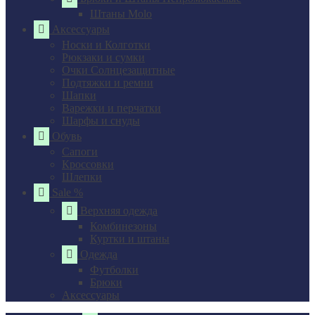
Штаны Molo
Аксессуары
Носки и Колготки
Рюкзаки и сумки
Очки Солнцезащитные
Подтяжки и ремни
Шапки
Варежки и перчатки
Шарфы и снуды
Обувь
Сапоги
Кроссовки
Шлепки
Sale %
Верхняя одежда
Комбинезоны
Куртки и штаны
Одежда
Футболки
Брюки
Аксессуары