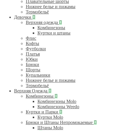
Плавательные шорты
Нижнее белье и пижамы
Термобельё
Девочки
Верхняя одежда
Комбинезоны
Куртки и штаны
Флис
Кофты
Футболки
Платья
Юбки
Брюки
Шорты
Купальники
Нижнее белье и пижамы
Термобельё
Верхняя Одежда
Комбинезоны
Комбинезоны Molo
Комбинезоны Weedo
Куртки и Парки
Куртки Molo
Брюки и Штаны Непромокаемые
Штаны Molo