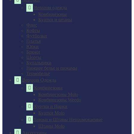
Верхняя одежда
Комбинезоны
Куртки и штаны
Флис
Кофты
Футболки
Платья
Юбки
Брюки
Шорты
Купальники
Нижнее белье и пижамы
Термобельё
Верхняя Одежда
Комбинезоны
Комбинезоны Molo
Комбинезоны Weedo
Куртки и Парки
Куртки Molo
Брюки и Штаны Непромокаемые
Штаны Molo
Аксессуары