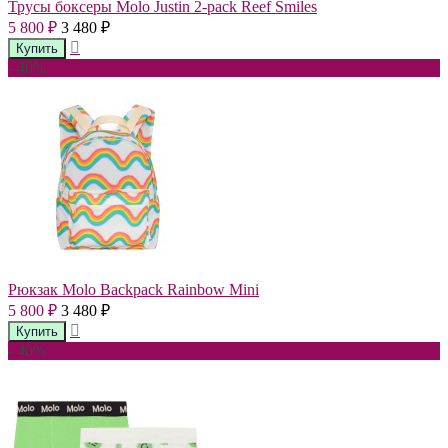
Трусы боксеры Molo Justin 2-pack Reef Smiles
5 800
3 480
₽
₽
- 40%
Рюкзак Molo Backpack Rainbow Mini
5 800
3 480
₽
₽
- 40%