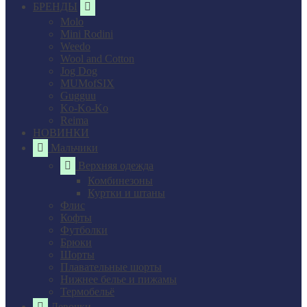
БРЕНДЫ
Molo
Mini Rodini
Weedo
Wool and Cotton
Jog Dog
MUMofSIX
Gugguu
Ko-Ko-Ko
Reima
НОВИНКИ
Мальчики
Верхняя одежда
Комбинезоны
Куртки и штаны
Флис
Кофты
Футболки
Брюки
Шорты
Плавательные шорты
Нижнее белье и пижамы
Термобельё
Девочки