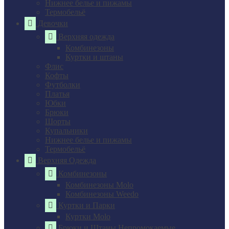
Нижнее белье и пижамы
Термобельё
Девочки
Верхняя одежда
Комбинезоны
Куртки и штаны
Флис
Кофты
Футболки
Платья
Юбки
Брюки
Шорты
Купальники
Нижнее белье и пижамы
Термобельё
Верхняя Одежда
Комбинезоны
Комбинезоны Molo
Комбинезоны Weedo
Куртки и Парки
Куртки Molo
Брюки и Штаны Непромокаемые