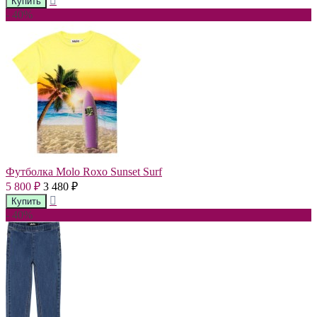
- 40%
Футболка Molo Roxo Sunset Surf
5 800
3 480
₽
₽
- 40%