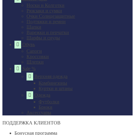
Носки и Колготки
Рюкзаки и сумки
Очки Солнцезащитные
Подтяжки и ремни
Шапки
Варежки и перчатки
Шарфы и снуды
Обувь
Сапоги
Кроссовки
Шлепки
Sale %
Верхняя одежда
Комбинезоны
Куртки и штаны
Одежда
Футболки
Брюки
Аксессуары
ПОДДЕРЖКА КЛИЕНТОВ
Бонусная программа