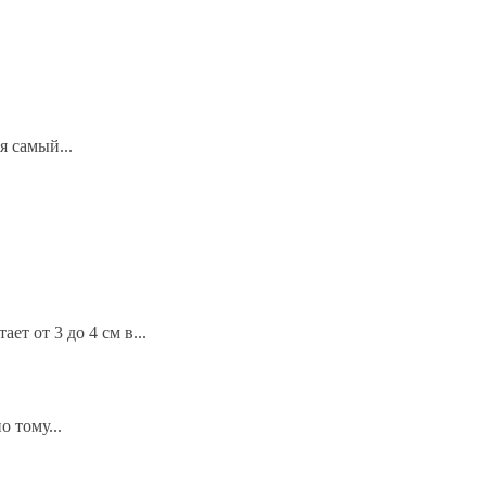
я самый...
ет от 3 до 4 см в...
 тому...