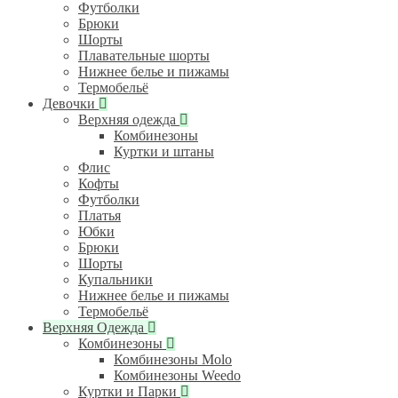
Футболки
Брюки
Шорты
Плавательные шорты
Нижнее белье и пижамы
Термобельё
Девочки
Верхняя одежда
Комбинезоны
Куртки и штаны
Флис
Кофты
Футболки
Платья
Юбки
Брюки
Шорты
Купальники
Нижнее белье и пижамы
Термобельё
Верхняя Одежда
Комбинезоны
Комбинезоны Molo
Комбинезоны Weedo
Куртки и Парки