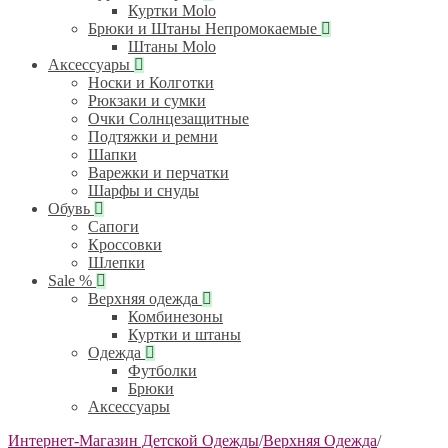
Куртки Molo
Брюки и Штаны Непромокаемые
Штаны Molo
Аксессуары
Носки и Колготки
Рюкзаки и сумки
Очки Солнцезащитные
Подтяжки и ремни
Шапки
Варежки и перчатки
Шарфы и снуды
Обувь
Сапоги
Кроссовки
Шлепки
Sale %
Верхняя одежда
Комбинезоны
Куртки и штаны
Одежда
Футболки
Брюки
Аксессуары
Интернет-Магазин Детской Одежды
/
Верхняя Одежда
/