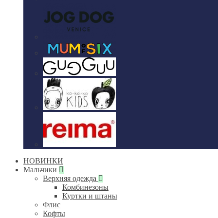
НОВИНКИ
Мальчики
Верхняя одежда
Комбинезоны
Куртки и штаны
Флис
Кофты