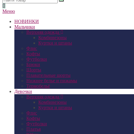
Меню
НОВИНКИ
Мальчики
Верхняя одежда
Комбинезоны
Куртки и штаны
Флис
Кофты
Футболки
Брюки
Шорты
Плавательные шорты
Нижнее белье и пижамы
Термобельё
Девочки
Верхняя одежда
Комбинезоны
Куртки и штаны
Флис
Кофты
Футболки
Платья