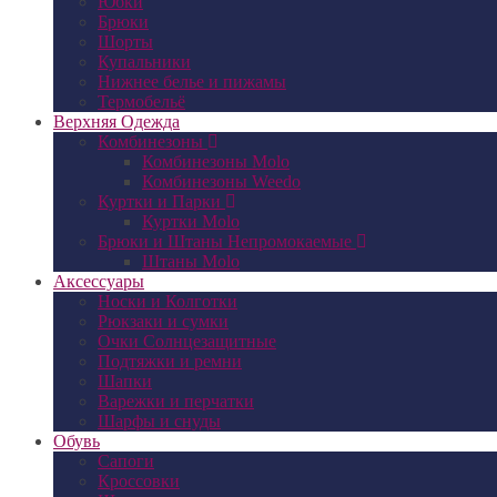
Юбки
Брюки
Шорты
Купальники
Нижнее белье и пижамы
Термобельё
Верхняя Одежда
Комбинезоны
Комбинезоны Molo
Комбинезоны Weedo
Куртки и Парки
Куртки Molo
Брюки и Штаны Непромокаемые
Штаны Molo
Аксессуары
Носки и Колготки
Рюкзаки и сумки
Очки Солнцезащитные
Подтяжки и ремни
Шапки
Варежки и перчатки
Шарфы и снуды
Обувь
Сапоги
Кроссовки