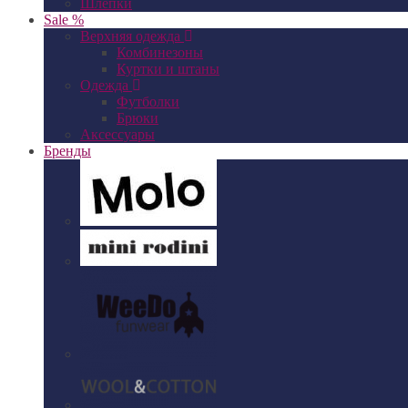
Шлепки
Sale %
Верхняя одежда
Комбинезоны
Куртки и штаны
Одежда
Футболки
Брюки
Аксессуары
Бренды