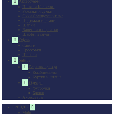
Аксессуары
Носки и Колготки
Рюкзаки и сумки
Очки Солнцезащитные
Подтяжки и ремни
Шапки
Варежки и перчатки
Шарфы и снуды
Обувь
Сапоги
Кроссовки
Шлепки
Sale %
Верхняя одежда
Комбинезоны
Куртки и штаны
Одежда
Футболки
Брюки
Аксессуары
БРЕНДЫ
Molo