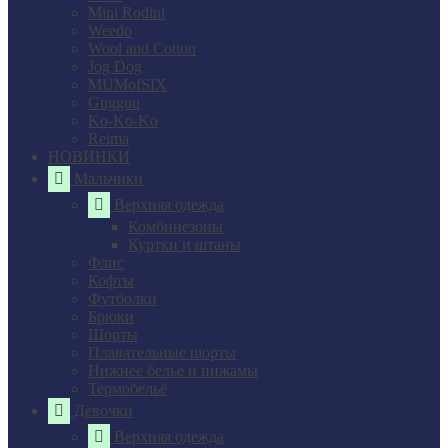
Mini Rodini
Weedo
Wool and Cotton
Jog Dog
MUMofSIX
Gugguu
Ko-Ko-Ko
Reima
НОВИНКИ
Мальчики
Верхняя одежда
Комбинезоны
Куртки и штаны
Флис
Кофты
Футболки
Брюки
Шорты
Плавательные шорты
Нижнее белье и пижамы
Термобельё
Девочки
Верхняя одежда