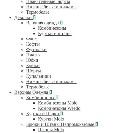
Плавательные шорты
Нижнее белье и пижамы
Термобельё
Девочки
Верхняя одежда
Комбинезоны
Куртки и штаны
Флис
Кофты
Футболки
Платья
Юбки
Брюки
Шорты
Купальники
Нижнее белье и пижамы
Термобельё
Верхняя Одежда
Комбинезоны
Комбинезоны Molo
Комбинезоны Weedo
Куртки и Парки
Куртки Molo
Брюки и Штаны Непромокаемые
Штаны Molo