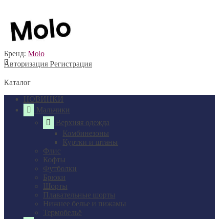
Бренд:
Molo
Авторизация
Регистрация
Каталог
НОВИНКИ
Мальчики
Верхняя одежда
Комбинезоны
Куртки и штаны
Флис
Кофты
Футболки
Брюки
Шорты
Плавательные шорты
Нижнее белье и пижамы
Термобельё