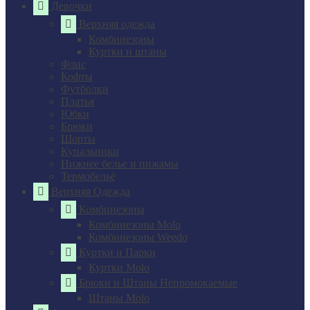
Девочки
Верхняя одежда
Комбинезоны
Куртки и штаны
Флис
Кофты
Футболки
Платья
Юбки
Брюки
Шорты
Купальники
Нижнее белье и пижамы
Термобельё
Верхняя Одежда
Комбинезоны
Комбинезоны Molo
Комбинезоны Weedo
Куртки и Парки
Куртки Molo
Брюки и Штаны Непромокаемые
Штаны Molo