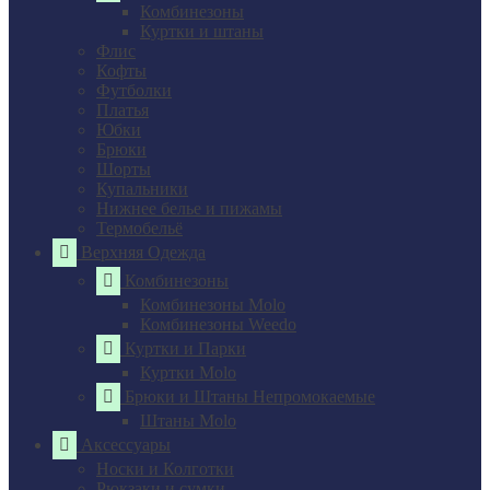
Комбинезоны
Куртки и штаны
Флис
Кофты
Футболки
Платья
Юбки
Брюки
Шорты
Купальники
Нижнее белье и пижамы
Термобельё
Верхняя Одежда
Комбинезоны
Комбинезоны Molo
Комбинезоны Weedo
Куртки и Парки
Куртки Molo
Брюки и Штаны Непромокаемые
Штаны Molo
Аксессуары
Носки и Колготки
Рюкзаки и сумки