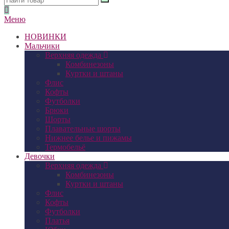
Меню
НОВИНКИ
Мальчики
Верхняя одежда
Комбинезоны
Куртки и штаны
Флис
Кофты
Футболки
Брюки
Шорты
Плавательные шорты
Нижнее белье и пижамы
Термобельё
Девочки
Верхняя одежда
Комбинезоны
Куртки и штаны
Флис
Кофты
Футболки
Платья