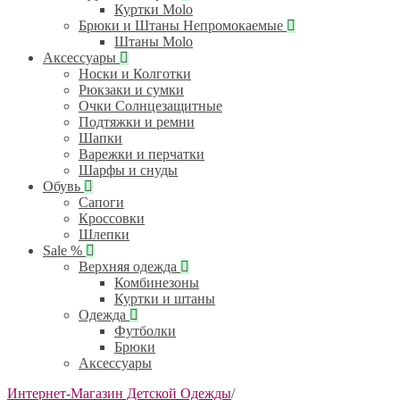
Куртки Molo
Брюки и Штаны Непромокаемые
Штаны Molo
Аксессуары
Носки и Колготки
Рюкзаки и сумки
Очки Солнцезащитные
Подтяжки и ремни
Шапки
Варежки и перчатки
Шарфы и снуды
Обувь
Сапоги
Кроссовки
Шлепки
Sale %
Верхняя одежда
Комбинезоны
Куртки и штаны
Одежда
Футболки
Брюки
Аксессуары
Интернет-Магазин Детской Одежды
/