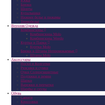
Юбки
Брюки
Шорты
Купальники
Нижнее белье и пижамы
Термобельё
Верхняя Одежда
Комбинезоны
Комбинезоны Molo
Комбинезоны Weedo
Куртки и Парки
Куртки Molo
Брюки и Штаны Непромокаемые
Штаны Molo
Аксессуары
Носки и Колготки
Рюкзаки и сумки
Очки Солнцезащитные
Подтяжки и ремни
Шапки
Варежки и перчатки
Шарфы и снуды
Обувь
Сапоги
Кроссовки