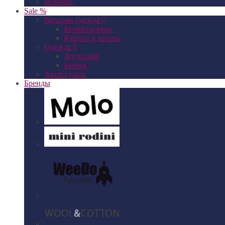
Шлепки
Sale %
Верхняя одежда
Комбинезоны
Куртки и штаны
Одежда
Футболки
Брюки
Аксессуары
Бренды