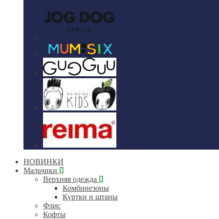
НОВИНКИ
Мальчики
Верхняя одежда
Комбинезоны
Куртки и штаны
Флис
Кофты