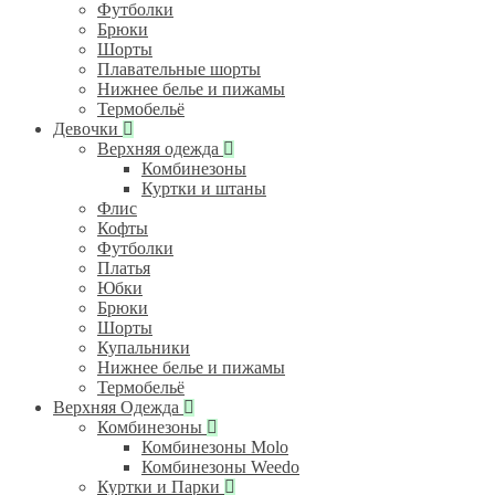
Футболки
Брюки
Шорты
Плавательные шорты
Нижнее белье и пижамы
Термобельё
Девочки
Верхняя одежда
Комбинезоны
Куртки и штаны
Флис
Кофты
Футболки
Платья
Юбки
Брюки
Шорты
Купальники
Нижнее белье и пижамы
Термобельё
Верхняя Одежда
Комбинезоны
Комбинезоны Molo
Комбинезоны Weedo
Куртки и Парки