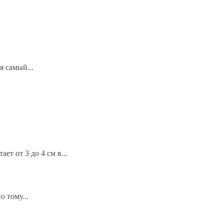
я самый...
ет от 3 до 4 см в...
 тому...