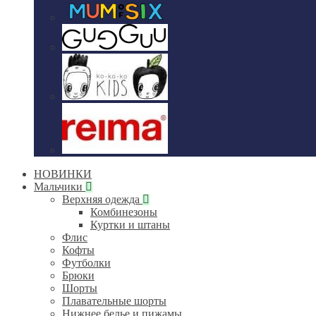
НОВИНКИ
Мальчики
Верхняя одежда
Комбинезоны
Куртки и штаны
Флис
Кофты
Футболки
Брюки
Шорты
Плавательные шорты
Нижнее белье и пижамы