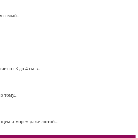
я самый...
ет от 3 до 4 см в...
 тому...
нцем и морем даже лютой...