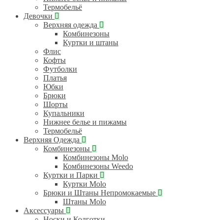
Термобельё
Девочки
Верхняя одежда
Комбинезоны
Куртки и штаны
Флис
Кофты
Футболки
Платья
Юбки
Брюки
Шорты
Купальники
Нижнее белье и пижамы
Термобельё
Верхняя Одежда
Комбинезоны
Комбинезоны Molo
Комбинезоны Weedo
Куртки и Парки
Куртки Molo
Брюки и Штаны Непромокаемые
Штаны Molo
Аксессуары
Носки и Колготки