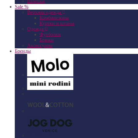
Шлепки
Sale %
Верхняя одежда
Комбинезоны
Куртки и штаны
Одежда
Футболки
Брюки
Аксессуары
Бренды