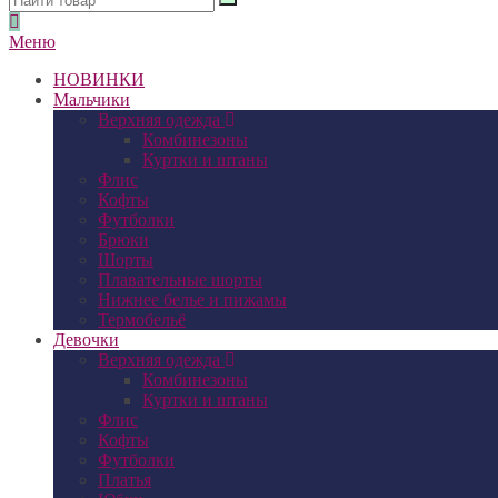
Меню
НОВИНКИ
Мальчики
Верхняя одежда
Комбинезоны
Куртки и штаны
Флис
Кофты
Футболки
Брюки
Шорты
Плавательные шорты
Нижнее белье и пижамы
Термобельё
Девочки
Верхняя одежда
Комбинезоны
Куртки и штаны
Флис
Кофты
Футболки
Платья