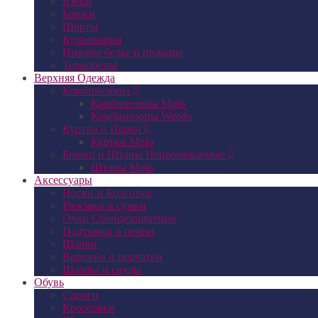
Юбки
Брюки
Шорты
Купальники
Нижнее белье и пижамы
Термобельё
Верхняя Одежда
Комбинезоны
Комбинезоны Molo
Комбинезоны Weedo
Куртки и Парки
Куртки Molo
Брюки и Штаны Непромокаемые
Штаны Molo
Аксессуары
Носки и Колготки
Рюкзаки и сумки
Очки Солнцезащитные
Подтяжки и ремни
Шапки
Варежки и перчатки
Шарфы и снуды
Обувь
Сапоги
Кроссовки