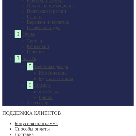
Рюкзаки и сумки
Очки Солнцезащитные
Подтяжки и ремни
Шапки
Варежки и перчатки
Шарфы и снуды
Обувь
Сапоги
Кроссовки
Шлепки
Sale %
Верхняя одежда
Комбинезоны
Куртки и штаны
Одежда
Футболки
Брюки
Аксессуары
ПОДДЕРЖКА КЛИЕНТОВ
Бонусная программа
Способы оплаты
Доставка