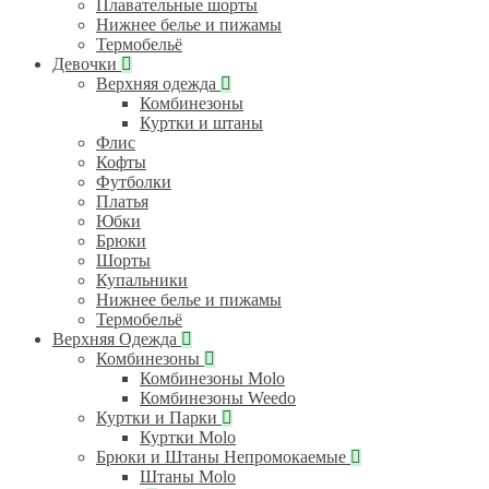
Плавательные шорты
Нижнее белье и пижамы
Термобельё
Девочки
Верхняя одежда
Комбинезоны
Куртки и штаны
Флис
Кофты
Футболки
Платья
Юбки
Брюки
Шорты
Купальники
Нижнее белье и пижамы
Термобельё
Верхняя Одежда
Комбинезоны
Комбинезоны Molo
Комбинезоны Weedo
Куртки и Парки
Куртки Molo
Брюки и Штаны Непромокаемые
Штаны Molo