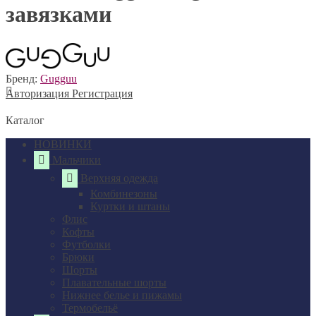
завязками
Бренд:
Gugguu
Авторизация
Регистрация
Каталог
НОВИНКИ
Мальчики
Верхняя одежда
Комбинезоны
Куртки и штаны
Флис
Кофты
Футболки
Брюки
Шорты
Плавательные шорты
Нижнее белье и пижамы
Термобельё