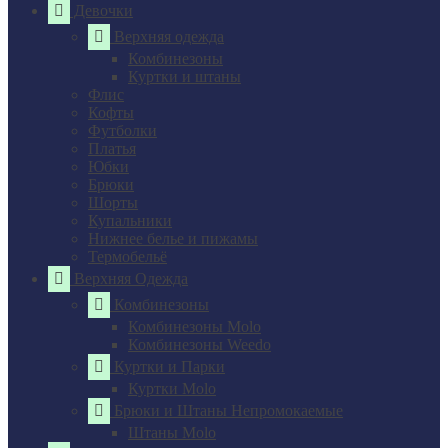
Девочки
Верхняя одежда
Комбинезоны
Куртки и штаны
Флис
Кофты
Футболки
Платья
Юбки
Брюки
Шорты
Купальники
Нижнее белье и пижамы
Термобельё
Верхняя Одежда
Комбинезоны
Комбинезоны Molo
Комбинезоны Weedo
Куртки и Парки
Куртки Molo
Брюки и Штаны Непромокаемые
Штаны Molo