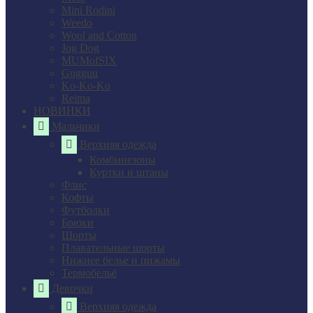
Mini Rodini
Weedo
Wool and Cotton
Jog Dog
MUMofSIX
Gugguu
Ko-Ko-Ko
Reima
НОВИНКИ
Мальчики
Верхняя одежда
Комбинезоны
Куртки и штаны
Флис
Кофты
Футболки
Брюки
Шорты
Плавательные шорты
Нижнее белье и пижамы
Термобельё
Девочки
Верхняя одежда