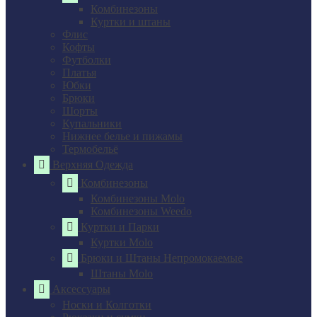
Комбинезоны
Куртки и штаны
Флис
Кофты
Футболки
Платья
Юбки
Брюки
Шорты
Купальники
Нижнее белье и пижамы
Термобельё
Верхняя Одежда
Комбинезоны
Комбинезоны Molo
Комбинезоны Weedo
Куртки и Парки
Куртки Molo
Брюки и Штаны Непромокаемые
Штаны Molo
Аксессуары
Носки и Колготки