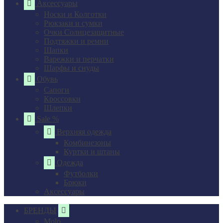
Аксессуары
Носки и Колготки
Рюкзаки и сумки
Очки Солнцезащитные
Подтяжки и ремни
Шапки
Варежки и перчатки
Шарфы и снуды
Обувь
Сапоги
Кроссовки
Шлепки
Sale %
Верхняя одежда
Комбинезоны
Куртки и штаны
Одежда
Футболки
Брюки
Аксессуары
БРЕНДЫ
Molo