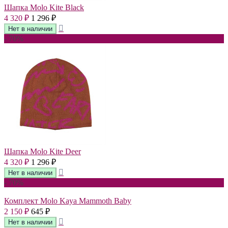
Шапка Molo Kite Black
4 320
1 296
₽
₽
- 70%
Шапка Molo Kite Deer
4 320
1 296
₽
₽
- 70%
Комплект Molo Kaya Mammoth Baby
2 150
645
₽
₽