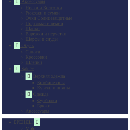
Аксессуары
Носки и Колготки
Рюкзаки и сумки
Очки Солнцезащитные
Подтяжки и ремни
Шапки
Варежки и перчатки
Шарфы и снуды
Обувь
Сапоги
Кроссовки
Шлепки
Sale %
Верхняя одежда
Комбинезоны
Куртки и штаны
Одежда
Футболки
Брюки
Аксессуары
БРЕНДЫ
Molo