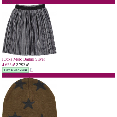
- 40%
Юбка Molo Bailini Silver
4 655
2 793
₽
₽
- 20%