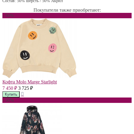
Состав: 50% шерсть / 50% Акрил
Покупатели также приобретают:
- 50%
Кофта Molo Marge Starlight
7 450
3 725
₽
₽
- 50%