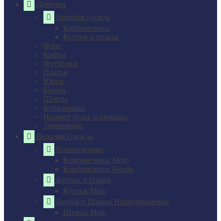
Девочки
Верхняя одежда
Комбинезоны
Куртки и штаны
Флис
Кофты
Футболки
Платья
Юбки
Брюки
Шорты
Купальники
Нижнее белье и пижамы
Термобельё
Верхняя Одежда
Комбинезоны
Комбинезоны Molo
Комбинезоны Weedo
Куртки и Парки
Куртки Molo
Брюки и Штаны Непромокаемые
Штаны Molo