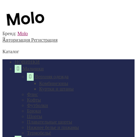
Бренд:
Molo
Авторизация
Регистрация
Каталог
НОВИНКИ
Мальчики
Верхняя одежда
Комбинезоны
Куртки и штаны
Флис
Кофты
Футболки
Брюки
Шорты
Плавательные шорты
Нижнее белье и пижамы
Термобельё