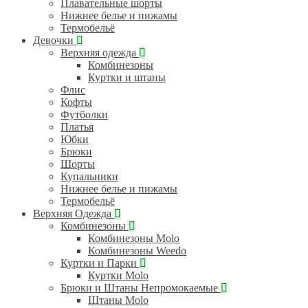
Плавательные шорты
Нижнее белье и пижамы
Термобельё
Девочки
Верхняя одежда
Комбинезоны
Куртки и штаны
Флис
Кофты
Футболки
Платья
Юбки
Брюки
Шорты
Купальники
Нижнее белье и пижамы
Термобельё
Верхняя Одежда
Комбинезоны
Комбинезоны Molo
Комбинезоны Weedo
Куртки и Парки
Куртки Molo
Брюки и Штаны Непромокаемые
Штаны Molo