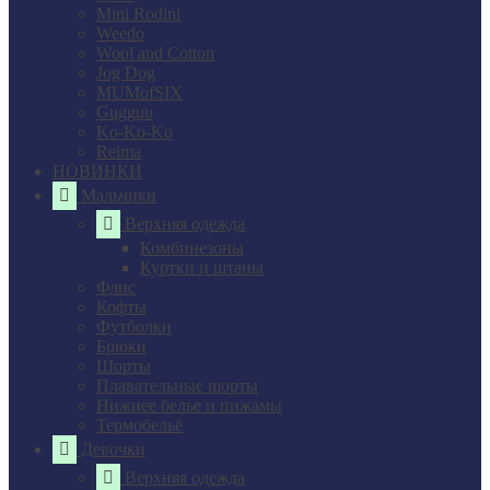
Mini Rodini
Weedo
Wool and Cotton
Jog Dog
MUMofSIX
Gugguu
Ko-Ko-Ko
Reima
НОВИНКИ
Мальчики
Верхняя одежда
Комбинезоны
Куртки и штаны
Флис
Кофты
Футболки
Брюки
Шорты
Плавательные шорты
Нижнее белье и пижамы
Термобельё
Девочки
Верхняя одежда