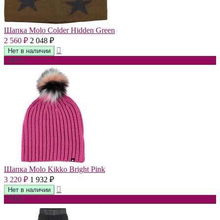
Шапка Molo Colder Hidden Green
2 560
2 048
₽
₽
- 40%
Шапка Molo Kikko Bright Pink
3 220
1 932
₽
₽
- 70%