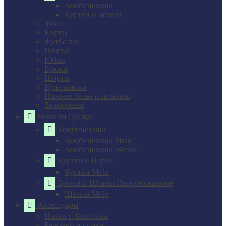
Комбинезоны
Куртки и штаны
Флис
Кофты
Футболки
Платья
Юбки
Брюки
Шорты
Купальники
Нижнее белье и пижамы
Термобельё
Верхняя Одежда
Комбинезоны
Комбинезоны Molo
Комбинезоны Weedo
Куртки и Парки
Куртки Molo
Брюки и Штаны Непромокаемые
Штаны Molo
Аксессуары
Носки и Колготки
Рюкзаки и сумки