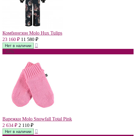
Комбинезон Molo Hux Tulips
23 160
11 580
₽
₽
- 20%
Варежки Molo Snowfall Total Pink
2 634
2 110
₽
₽