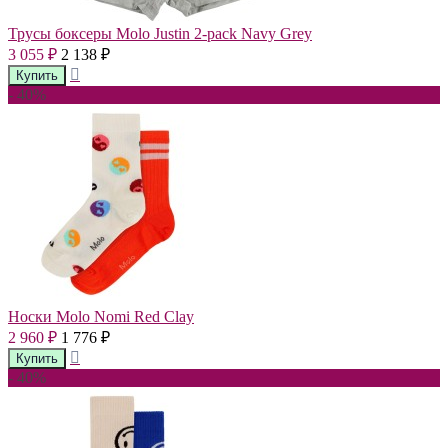
Трусы боксеры Molo Justin 2-pack Navy Grey
3 055
2 138
₽
₽
- 40%
Носки Molo Nomi Red Clay
2 960
1 776
₽
₽
- 40%