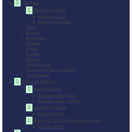
Девочки
Верхняя одежда
Комбинезоны
Куртки и штаны
Флис
Кофты
Футболки
Платья
Юбки
Брюки
Шорты
Купальники
Нижнее белье и пижамы
Термобельё
Верхняя Одежда
Комбинезоны
Комбинезоны Molo
Комбинезоны Weedo
Куртки и Парки
Куртки Molo
Брюки и Штаны Непромокаемые
Штаны Molo