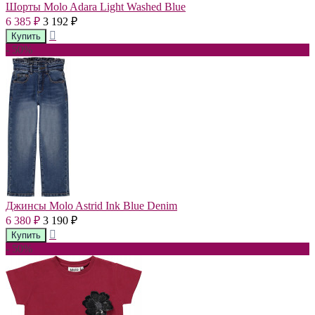
Шорты Molo Adara Light Washed Blue
6 385
3 192
₽
₽
- 50%
Джинсы Molo Astrid Ink Blue Denim
6 380
3 190
₽
₽
- 50%