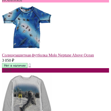
НОВИНКИ
Солнцезащитная футболка Molo Neptune Above Ocean
3 050
₽
- 30%