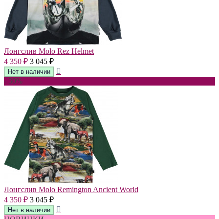
Лонгслив Molo Rez Helmet
4 350
3 045
₽
₽
- 30%
Лонгслив Molo Remington Ancient World
4 350
3 045
₽
₽