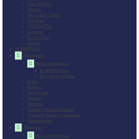
Mini Rodini
Weedo
Wool and Cotton
Jog Dog
MUMofSIX
Gugguu
Ko-Ko-Ko
Reima
НОВИНКИ
Мальчики
Верхняя одежда
Комбинезоны
Куртки и штаны
Флис
Кофты
Футболки
Брюки
Шорты
Плавательные шорты
Нижнее белье и пижамы
Термобельё
Девочки
Верхняя одежда