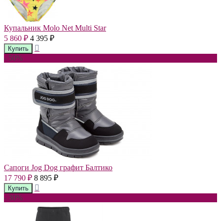
Купальник Molo Net Multi Star
5 860
4 395
₽
₽
- 50%
Сапоги Jog Dog графит Балтико
17 790
8 895
₽
₽
- 30%