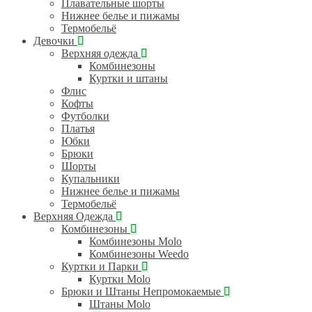
Плавательные шорты
Нижнее белье и пижамы
Термобельё
Девочки
Верхняя одежда
Комбинезоны
Куртки и штаны
Флис
Кофты
Футболки
Платья
Юбки
Брюки
Шорты
Купальники
Нижнее белье и пижамы
Термобельё
Верхняя Одежда
Комбинезоны
Комбинезоны Molo
Комбинезоны Weedo
Куртки и Парки
Куртки Molo
Брюки и Штаны Непромокаемые
Штаны Molo