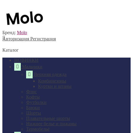
Бренд:
Molo
Авторизация
Регистрация
Каталог
НОВИНКИ
Мальчики
Верхняя одежда
Комбинезоны
Куртки и штаны
Флис
Кофты
Футболки
Брюки
Шорты
Плавательные шорты
Нижнее белье и пижамы
Термобельё