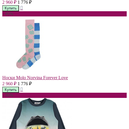
2 960
1 776
₽
₽
- 40%
Носки Molo Norvina Forever Love
2 960
1 776
₽
₽
- 30%