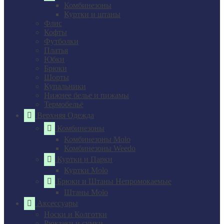
Комбинезоны
Куртки и штаны
Флис
Кофты
Футболки
Платья
Юбки
Брюки
Шорты
Купальники
Нижнее белье и пижамы
Термобельё
Верхняя Одежда
Комбинезоны
Комбинезоны Molo
Комбинезоны Weedo
Куртки и Парки
Куртки Molo
Брюки и Штаны Непромокаемые
Штаны Molo
Аксессуары
Носки и Колготки
Рюкзаки и сумки