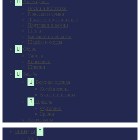
Аксессуары
Носки и Колготки
Рюкзаки и сумки
Очки Солнцезащитные
Подтяжки и ремни
Шапки
Варежки и перчатки
Шарфы и снуды
Обувь
Сапоги
Кроссовки
Шлепки
Sale %
Верхняя одежда
Комбинезоны
Куртки и штаны
Одежда
Футболки
Брюки
Аксессуары
БРЕНДЫ
Molo