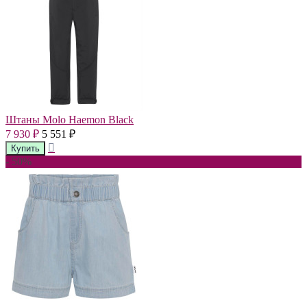
Штаны Molo Haemon Black
7 930
5 551
₽
₽
- 50%