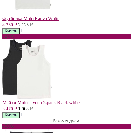
Футболка Molo Ranva White
4 250
2 125
₽
₽
- 45%
Майки Molo Jayden 2-pack Black white
3 470
1 908
₽
₽
Рекомендуем:
- 30%