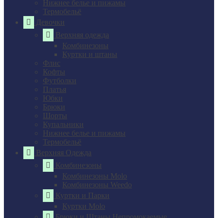
Нижнее белье и пижамы
Термобельё
Девочки
Верхняя одежда
Комбинезоны
Куртки и штаны
Флис
Кофты
Футболки
Платья
Юбки
Брюки
Шорты
Купальники
Нижнее белье и пижамы
Термобельё
Верхняя Одежда
Комбинезоны
Комбинезоны Molo
Комбинезоны Weedo
Куртки и Парки
Куртки Molo
Брюки и Штаны Непромокаемые