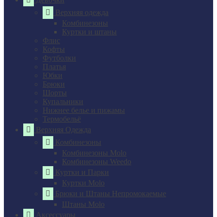
Верхняя одежда
Комбинезоны
Куртки и штаны
Флис
Кофты
Футболки
Платья
Юбки
Брюки
Шорты
Купальники
Нижнее белье и пижамы
Термобельё
Верхняя Одежда
Комбинезоны
Комбинезоны Molo
Комбинезоны Weedo
Куртки и Парки
Куртки Molo
Брюки и Штаны Непромокаемые
Штаны Molo
Аксессуары