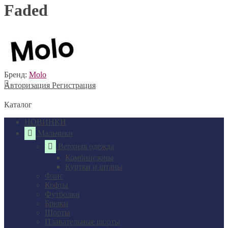
Faded
Бренд:
Molo
Авторизация
Регистрация
Каталог
НОВИНКИ
Мальчики
Верхняя одежда
Комбинезоны
Куртки и штаны
Флис
Кофты
Футболки
Брюки
Шорты
Плавательные шорты