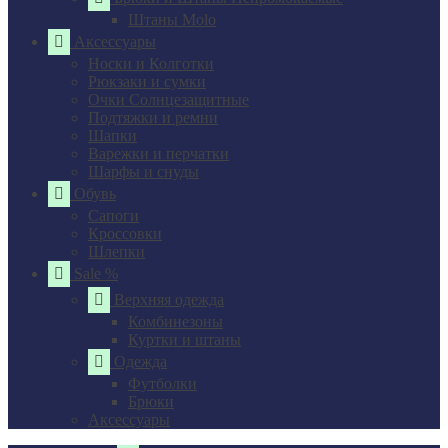
Штаны Molo
Аксессуары
Носки и Колготки
Рюкзаки и сумки
Очки Солнцезащитные
Подтяжки и ремни
Шапки
Варежки и перчатки
Шарфы и снуды
Обувь
Сапоги
Кроссовки
Шлепки
Sale %
Верхняя одежда
Комбинезоны
Куртки и штаны
Одежда
Футболки
Брюки
Аксессуары