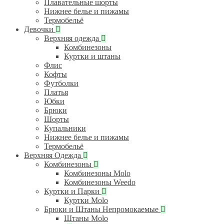
Плавательные шорты
Нижнее белье и пижамы
Термобельё
Девочки
Верхняя одежда
Комбинезоны
Куртки и штаны
Флис
Кофты
Футболки
Платья
Юбки
Брюки
Шорты
Купальники
Нижнее белье и пижамы
Термобельё
Верхняя Одежда
Комбинезоны
Комбинезоны Molo
Комбинезоны Weedo
Куртки и Парки
Куртки Molo
Брюки и Штаны Непромокаемые
Штаны Molo