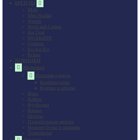
БРЕНДЫ
Molo
Mini Rodini
Weedo
Wool and Cotton
Jog Dog
MUMofSIX
Gugguu
Ko-Ko-Ko
Reima
НОВИНКИ
Мальчики
Верхняя одежда
Комбинезоны
Куртки и штаны
Флис
Кофты
Футболки
Брюки
Шорты
Плавательные шорты
Нижнее белье и пижамы
Термобельё
Девочки