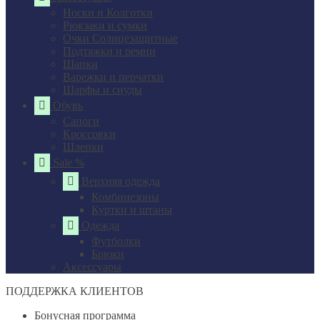
Носки и Колготки
Рюкзаки и сумки
Очки Солнцезащитные
Подтяжки и ремни
Шапки
Варежки и перчатки
Шарфы и снуды
Обувь
Сапоги
Кроссовки
Шлепки
Sale %
Верхняя одежда
Комбинезоны
Куртки и штаны
Одежда
Футболки
Брюки
Аксессуары
ПОДДЕРЖКА КЛИЕНТОВ
Бонусная программа