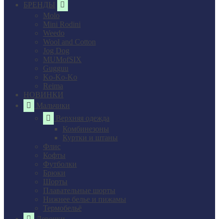
БРЕНДЫ
Molo
Mini Rodini
Weedo
Wool and Cotton
Jog Dog
MUMofSIX
Gugguu
Ko-Ko-Ko
Reima
НОВИНКИ
Мальчики
Верхняя одежда
Комбинезоны
Куртки и штаны
Флис
Кофты
Футболки
Брюки
Шорты
Плавательные шорты
Нижнее белье и пижамы
Термобельё
Девочки