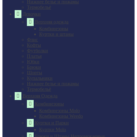
Нижнее белье и пижамы
Термобельё
Девочки
Верхняя одежда
Комбинезоны
Куртки и штаны
Флис
Кофты
Футболки
Платья
Юбки
Брюки
Шорты
Купальники
Нижнее белье и пижамы
Термобельё
Верхняя Одежда
Комбинезоны
Комбинезоны Molo
Комбинезоны Weedo
Куртки и Парки
Куртки Molo
Брюки и Штаны Непромокаемые