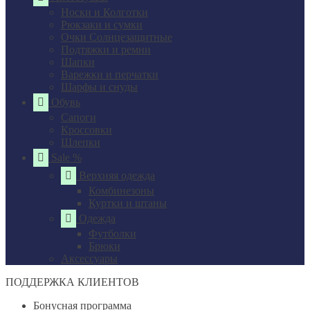
Носки и Колготки
Рюкзаки и сумки
Очки Солнцезащитные
Подтяжки и ремни
Шапки
Варежки и перчатки
Шарфы и снуды
Обувь
Сапоги
Кроссовки
Шлепки
Sale %
Верхняя одежда
Комбинезоны
Куртки и штаны
Одежда
Футболки
Брюки
Аксессуары
ПОДДЕРЖКА КЛИЕНТОВ
Бонусная программа