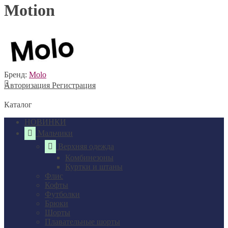
Motion
Бренд:
Molo
Авторизация
Регистрация
Каталог
НОВИНКИ
Мальчики
Верхняя одежда
Комбинезоны
Куртки и штаны
Флис
Кофты
Футболки
Брюки
Шорты
Плавательные шорты