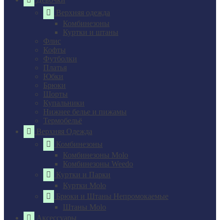
Верхняя одежда
Комбинезоны
Куртки и штаны
Флис
Кофты
Футболки
Платья
Юбки
Брюки
Шорты
Купальники
Нижнее белье и пижамы
Термобельё
Верхняя Одежда
Комбинезоны
Комбинезоны Molo
Комбинезоны Weedo
Куртки и Парки
Куртки Molo
Брюки и Штаны Непромокаемые
Штаны Molo
Аксессуары