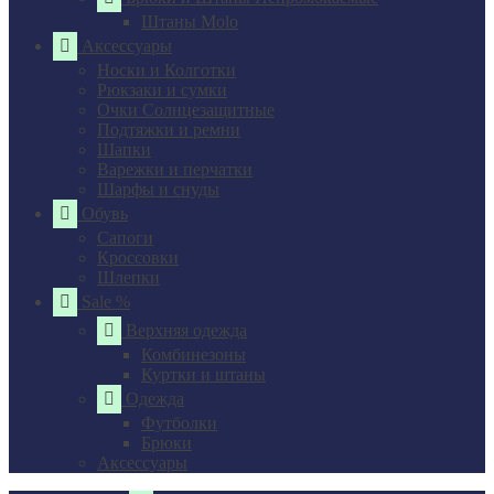
Штаны Molo
Аксессуары
Носки и Колготки
Рюкзаки и сумки
Очки Солнцезащитные
Подтяжки и ремни
Шапки
Варежки и перчатки
Шарфы и снуды
Обувь
Сапоги
Кроссовки
Шлепки
Sale %
Верхняя одежда
Комбинезоны
Куртки и штаны
Одежда
Футболки
Брюки
Аксессуары