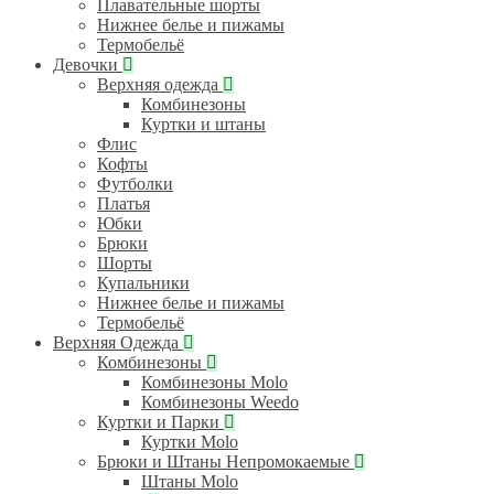
Плавательные шорты
Нижнее белье и пижамы
Термобельё
Девочки
Верхняя одежда
Комбинезоны
Куртки и штаны
Флис
Кофты
Футболки
Платья
Юбки
Брюки
Шорты
Купальники
Нижнее белье и пижамы
Термобельё
Верхняя Одежда
Комбинезоны
Комбинезоны Molo
Комбинезоны Weedo
Куртки и Парки
Куртки Molo
Брюки и Штаны Непромокаемые
Штаны Molo