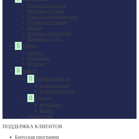
Носки и Колготки
Рюкзаки и сумки
Очки Солнцезащитные
Подтяжки и ремни
Шапки
Варежки и перчатки
Шарфы и снуды
Обувь
Сапоги
Кроссовки
Шлепки
Sale %
Верхняя одежда
Комбинезоны
Куртки и штаны
Одежда
Футболки
Брюки
Аксессуары
ПОДДЕРЖКА КЛИЕНТОВ
Бонусная программа