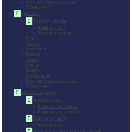
Нижнее белье и пижамы
Термобельё
Девочки
Верхняя одежда
Комбинезоны
Куртки и штаны
Флис
Кофты
Футболки
Платья
Юбки
Брюки
Шорты
Купальники
Нижнее белье и пижамы
Термобельё
Верхняя Одежда
Комбинезоны
Комбинезоны Molo
Комбинезоны Weedo
Куртки и Парки
Куртки Molo
Брюки и Штаны Непромокаемые