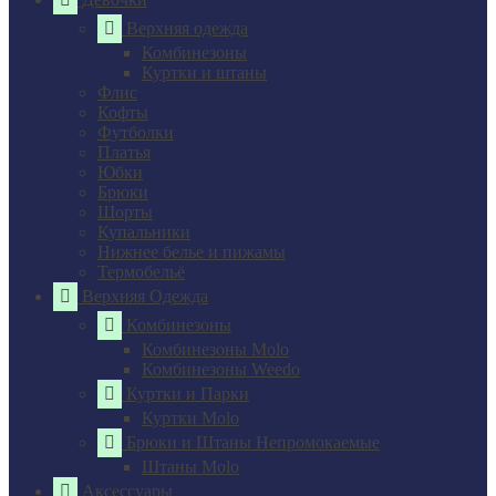
Верхняя одежда
Комбинезоны
Куртки и штаны
Флис
Кофты
Футболки
Платья
Юбки
Брюки
Шорты
Купальники
Нижнее белье и пижамы
Термобельё
Верхняя Одежда
Комбинезоны
Комбинезоны Molo
Комбинезоны Weedo
Куртки и Парки
Куртки Molo
Брюки и Штаны Непромокаемые
Штаны Molo
Аксессуары