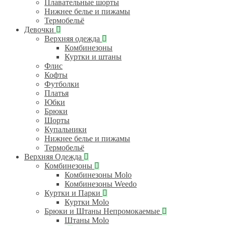
Плавательные шорты
Нижнее белье и пижамы
Термобельё
Девочки
Верхняя одежда
Комбинезоны
Куртки и штаны
Флис
Кофты
Футболки
Платья
Юбки
Брюки
Шорты
Купальники
Нижнее белье и пижамы
Термобельё
Верхняя Одежда
Комбинезоны
Комбинезоны Molo
Комбинезоны Weedo
Куртки и Парки
Куртки Molo
Брюки и Штаны Непромокаемые
Штаны Molo