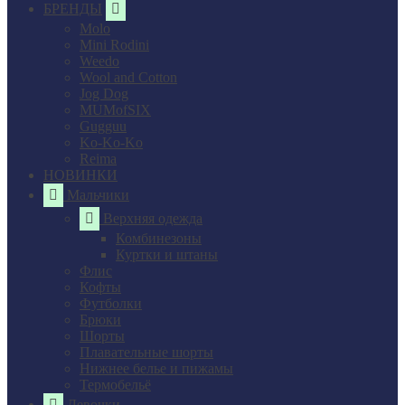
БРЕНДЫ
Molo
Mini Rodini
Weedo
Wool and Cotton
Jog Dog
MUMofSIX
Gugguu
Ko-Ko-Ko
Reima
НОВИНКИ
Мальчики
Верхняя одежда
Комбинезоны
Куртки и штаны
Флис
Кофты
Футболки
Брюки
Шорты
Плавательные шорты
Нижнее белье и пижамы
Термобельё
Девочки