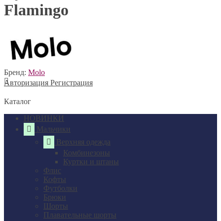
Flamingo
Бренд:
Molo
Авторизация
Регистрация
Каталог
НОВИНКИ
Мальчики
Верхняя одежда
Комбинезоны
Куртки и штаны
Флис
Кофты
Футболки
Брюки
Шорты
Плавательные шорты