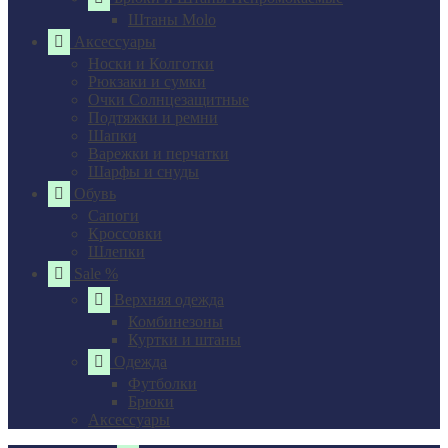
Штаны Molo
Аксессуары
Носки и Колготки
Рюкзаки и сумки
Очки Солнцезащитные
Подтяжки и ремни
Шапки
Варежки и перчатки
Шарфы и снуды
Обувь
Сапоги
Кроссовки
Шлепки
Sale %
Верхняя одежда
Комбинезоны
Куртки и штаны
Одежда
Футболки
Брюки
Аксессуары