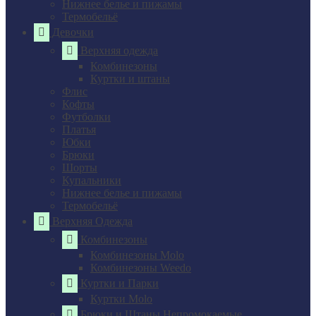
Нижнее белье и пижамы
Термобельё
Девочки
Верхняя одежда
Комбинезоны
Куртки и штаны
Флис
Кофты
Футболки
Платья
Юбки
Брюки
Шорты
Купальники
Нижнее белье и пижамы
Термобельё
Верхняя Одежда
Комбинезоны
Комбинезоны Molo
Комбинезоны Weedo
Куртки и Парки
Куртки Molo
Брюки и Штаны Непромокаемые