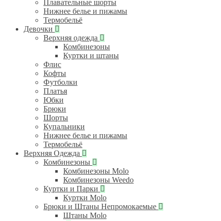
Плавательные шорты
Нижнее белье и пижамы
Термобельё
Девочки
Верхняя одежда
Комбинезоны
Куртки и штаны
Флис
Кофты
Футболки
Платья
Юбки
Брюки
Шорты
Купальники
Нижнее белье и пижамы
Термобельё
Верхняя Одежда
Комбинезоны
Комбинезоны Molo
Комбинезоны Weedo
Куртки и Парки
Куртки Molo
Брюки и Штаны Непромокаемые
Штаны Molo