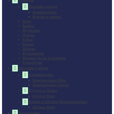
Верхняя одежда
Комбинезоны
Куртки и штаны
Флис
Кофты
Футболки
Платья
Юбки
Брюки
Шорты
Купальники
Нижнее белье и пижамы
Термобельё
Верхняя Одежда
Комбинезоны
Комбинезоны Molo
Комбинезоны Weedo
Куртки и Парки
Куртки Molo
Брюки и Штаны Непромокаемые
Штаны Molo
Аксессуары