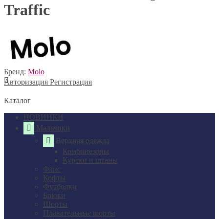
Traffic
Бренд:
Molo
Авторизация
Регистрация
Каталог
НОВИНКИ
Мальчики
Верхняя одежда
Комбинезоны
Куртки и штаны
Флис
Кофты
Футболки
Брюки
Шорты
Плавательные шорты