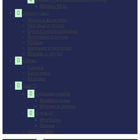
Штаны Molo
Аксессуары
Носки и Колготки
Рюкзаки и сумки
Очки Солнцезащитные
Подтяжки и ремни
Шапки
Варежки и перчатки
Шарфы и снуды
Обувь
Сапоги
Кроссовки
Шлепки
Sale %
Верхняя одежда
Комбинезоны
Куртки и штаны
Одежда
Футболки
Брюки
Аксессуары