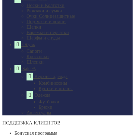
Носки и Колготки
Рюкзаки и сумки
Очки Солнцезащитные
Подтяжки и ремни
Шапки
Варежки и перчатки
Шарфы и снуды
Обувь
Сапоги
Кроссовки
Шлепки
Sale %
Верхняя одежда
Комбинезоны
Куртки и штаны
Одежда
Футболки
Брюки
Аксессуары
ПОДДЕРЖКА КЛИЕНТОВ
Бонусная программа