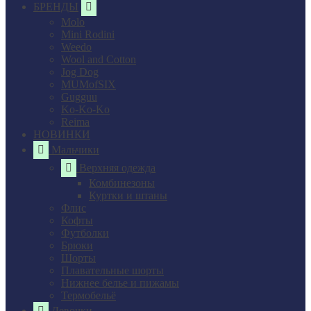
БРЕНДЫ
Molo
Mini Rodini
Weedo
Wool and Cotton
Jog Dog
MUMofSIX
Gugguu
Ko-Ko-Ko
Reima
НОВИНКИ
Мальчики
Верхняя одежда
Комбинезоны
Куртки и штаны
Флис
Кофты
Футболки
Брюки
Шорты
Плавательные шорты
Нижнее белье и пижамы
Термобельё
Девочки