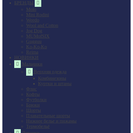
БРЕНДЫ
Molo
Mini Rodini
Weedo
Wool and Cotton
Jog Dog
MUMofSIX
Gugguu
Ko-Ko-Ko
Reima
НОВИНКИ
Мальчики
Верхняя одежда
Комбинезоны
Куртки и штаны
Флис
Кофты
Футболки
Брюки
Шорты
Плавательные шорты
Нижнее белье и пижамы
Термобельё
Девочки