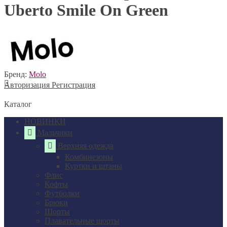
Uberto Smile On Green
Бренд:
Molo
Авторизация
Регистрация
Каталог
НОВИНКИ
Мальчики
Верхняя одежда
Комбинезоны
Куртки и штаны
Флис
Кофты
Футболки
Брюки
Шорты
Плавательные шорты