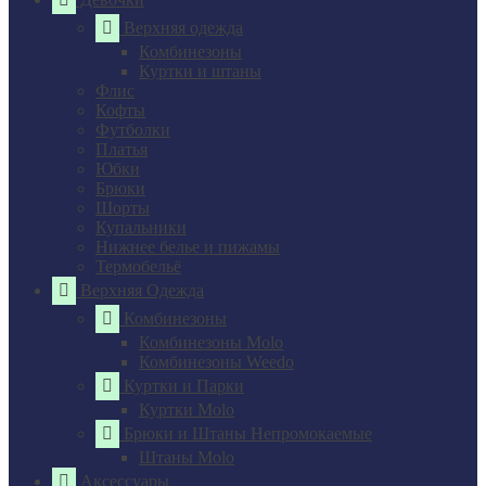
Верхняя одежда
Комбинезоны
Куртки и штаны
Флис
Кофты
Футболки
Платья
Юбки
Брюки
Шорты
Купальники
Нижнее белье и пижамы
Термобельё
Верхняя Одежда
Комбинезоны
Комбинезоны Molo
Комбинезоны Weedo
Куртки и Парки
Куртки Molo
Брюки и Штаны Непромокаемые
Штаны Molo
Аксессуары