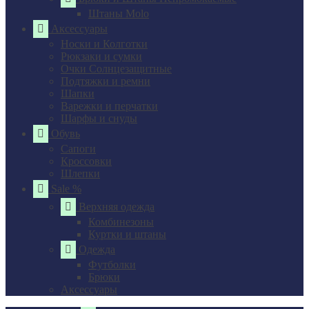
Штаны Molo
Аксессуары
Носки и Колготки
Рюкзаки и сумки
Очки Солнцезащитные
Подтяжки и ремни
Шапки
Варежки и перчатки
Шарфы и снуды
Обувь
Сапоги
Кроссовки
Шлепки
Sale %
Верхняя одежда
Комбинезоны
Куртки и штаны
Одежда
Футболки
Брюки
Аксессуары