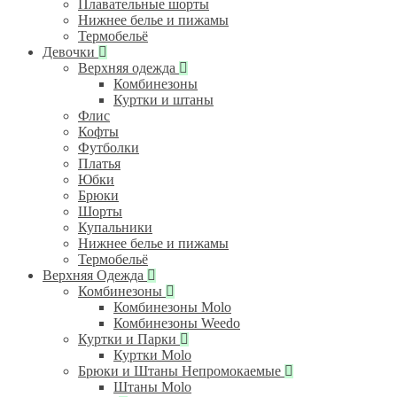
Плавательные шорты
Нижнее белье и пижамы
Термобельё
Девочки
Верхняя одежда
Комбинезоны
Куртки и штаны
Флис
Кофты
Футболки
Платья
Юбки
Брюки
Шорты
Купальники
Нижнее белье и пижамы
Термобельё
Верхняя Одежда
Комбинезоны
Комбинезоны Molo
Комбинезоны Weedo
Куртки и Парки
Куртки Molo
Брюки и Штаны Непромокаемые
Штаны Molo