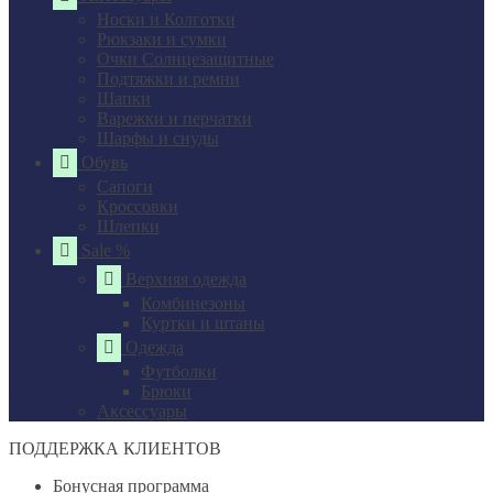
Носки и Колготки
Рюкзаки и сумки
Очки Солнцезащитные
Подтяжки и ремни
Шапки
Варежки и перчатки
Шарфы и снуды
Обувь
Сапоги
Кроссовки
Шлепки
Sale %
Верхняя одежда
Комбинезоны
Куртки и штаны
Одежда
Футболки
Брюки
Аксессуары
ПОДДЕРЖКА КЛИЕНТОВ
Бонусная программа