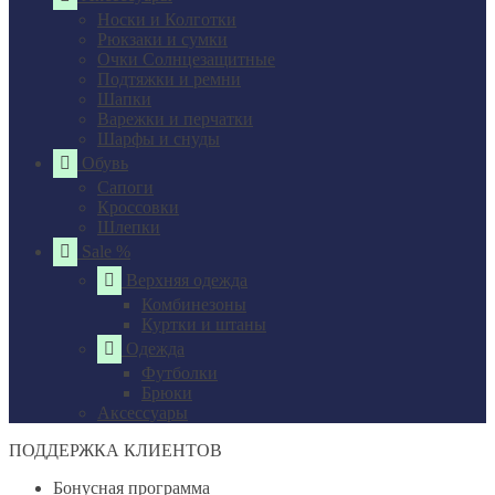
Носки и Колготки
Рюкзаки и сумки
Очки Солнцезащитные
Подтяжки и ремни
Шапки
Варежки и перчатки
Шарфы и снуды
Обувь
Сапоги
Кроссовки
Шлепки
Sale %
Верхняя одежда
Комбинезоны
Куртки и штаны
Одежда
Футболки
Брюки
Аксессуары
ПОДДЕРЖКА КЛИЕНТОВ
Бонусная программа