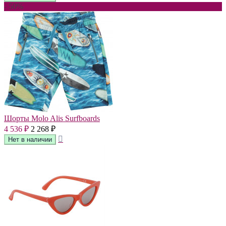
- 50%
Шорты Molo Alis Surfboards
4 536
2 268
₽
₽