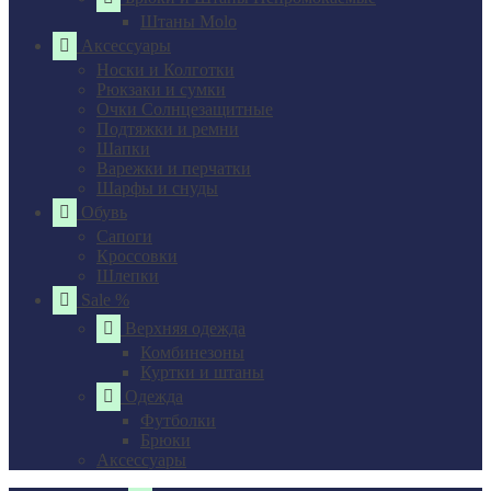
Штаны Molo
Аксессуары
Носки и Колготки
Рюкзаки и сумки
Очки Солнцезащитные
Подтяжки и ремни
Шапки
Варежки и перчатки
Шарфы и снуды
Обувь
Сапоги
Кроссовки
Шлепки
Sale %
Верхняя одежда
Комбинезоны
Куртки и штаны
Одежда
Футболки
Брюки
Аксессуары