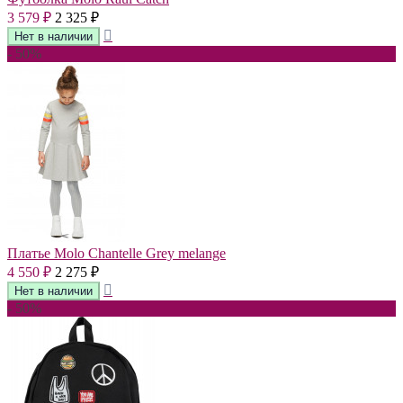
3 579
2 325
₽
₽
- 50%
Платье Molo Chantelle Grey melange
4 550
2 275
₽
₽
- 50%