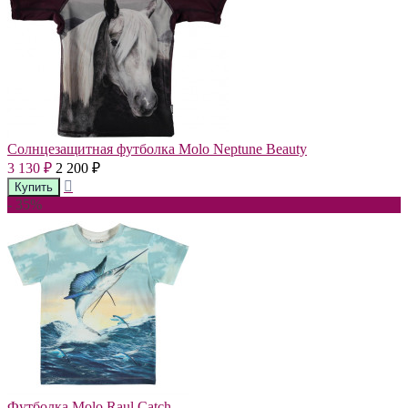
Солнцезащитная футболка Molo Neptune Beauty
3 130
2 200
₽
₽
- 35%
Футболка Molo Raul Catch