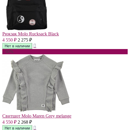
Рюкзак Molo Rucksack Black
4 550
2 275
₽
₽
- 50%
Свитшот Molo Maren Grey melange
4 550
2 268
₽
₽