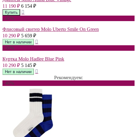
11 190
6 154
₽
₽
- 45%
Флисовый свитер Molo Uberto Smile On Green
10 290
5 659
₽
₽
- 50%
Куртка Molo Hadlee Blue Pink
10 290
5 145
₽
₽
Рекомендуем:
- 40%