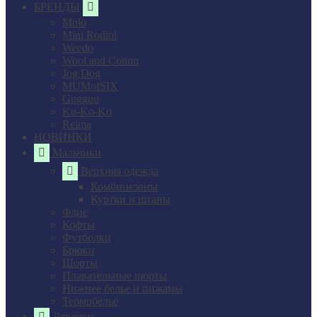
БРЕНДЫ
Molo
Mini Rodini
Weedo
Wool and Cotton
Jog Dog
MUMofSIX
Gugguu
Ko-Ko-Ko
Reima
НОВИНКИ
Мальчики
Верхняя одежда
Комбинезоны
Куртки и штаны
Флис
Кофты
Футболки
Брюки
Шорты
Плавательные шорты
Нижнее белье и пижамы
Термобельё
Девочки