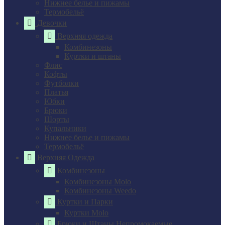
Нижнее белье и пижамы
Термобельё
Девочки
Верхняя одежда
Комбинезоны
Куртки и штаны
Флис
Кофты
Футболки
Платья
Юбки
Брюки
Шорты
Купальники
Нижнее белье и пижамы
Термобельё
Верхняя Одежда
Комбинезоны
Комбинезоны Molo
Комбинезоны Weedo
Куртки и Парки
Куртки Molo
Брюки и Штаны Непромокаемые