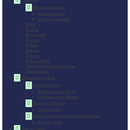
Верхняя одежда
Комбинезоны
Куртки и штаны
Флис
Кофты
Футболки
Платья
Юбки
Брюки
Шорты
Купальники
Нижнее белье и пижамы
Термобельё
Верхняя Одежда
Комбинезоны
Комбинезоны Molo
Комбинезоны Weedo
Куртки и Парки
Куртки Molo
Брюки и Штаны Непромокаемые
Штаны Molo
Аксессуары