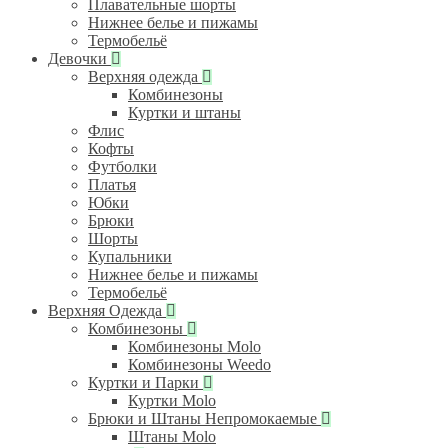
Плавательные шорты
Нижнее белье и пижамы
Термобельё
Девочки
Верхняя одежда
Комбинезоны
Куртки и штаны
Флис
Кофты
Футболки
Платья
Юбки
Брюки
Шорты
Купальники
Нижнее белье и пижамы
Термобельё
Верхняя Одежда
Комбинезоны
Комбинезоны Molo
Комбинезоны Weedo
Куртки и Парки
Куртки Molo
Брюки и Штаны Непромокаемые
Штаны Molo