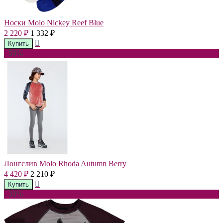
Носки Molo Nickey Reef Blue
2 220
1 332
₽
₽
- 50%
Лонгслив Molo Rhoda Autumn Berry
4 420
2 210
₽
₽
- 30%