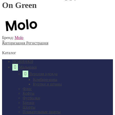
On Green
Бренд:
Molo
Авторизация
Регистрация
Каталог
НОВИНКИ
Мальчики
Верхняя одежда
Комбинезоны
Куртки и штаны
Флис
Кофты
Футболки
Брюки
Шорты
Плавательные шорты