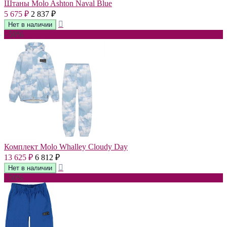
Штаны Molo Ashton Naval Blue
5 675
2 837
₽
₽
- 50%
Комплект Molo Whalley Cloudy Day
13 625
6 812
₽
₽
- 50%