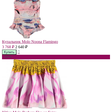
Купальник Molo Noona Flamingo
3 768
2 640
₽
₽
- 50%