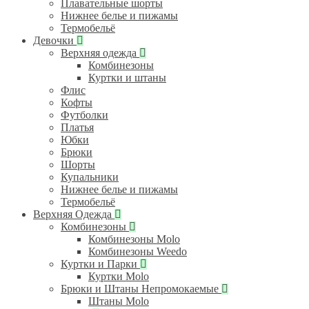
Плавательные шорты
Нижнее белье и пижамы
Термобельё
Девочки
Верхняя одежда
Комбинезоны
Куртки и штаны
Флис
Кофты
Футболки
Платья
Юбки
Брюки
Шорты
Купальники
Нижнее белье и пижамы
Термобельё
Верхняя Одежда
Комбинезоны
Комбинезоны Molo
Комбинезоны Weedo
Куртки и Парки
Куртки Molo
Брюки и Штаны Непромокаемые
Штаны Molo