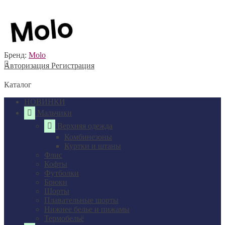
Бренд:
Molo
Авторизация
Регистрация
Каталог
НОВИНКИ
Мальчики
Верхняя одежда
Комбинезоны
Куртки и штаны
Флис
Кофты
Футболки
Брюки
Шорты
Плавательные шорты
Нижнее белье и пижамы
Термобельё