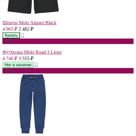
Шорты Molo Aliases Black
4 965
2 482
₽
₽
- 25%
Футболка Molo Road 3 Lions
4 740
3 555
₽
₽
- 50%