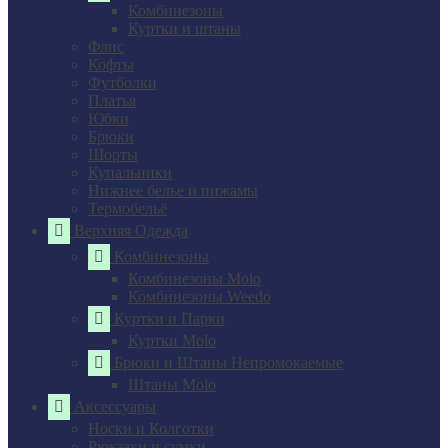
Комбинезоны
Куртки и штаны
Флис
Кофты
Футболки
Платья
Юбки
Брюки
Шорты
Купальники
Нижнее белье и пижамы
Термобельё
Верхняя Одежда
Комбинезоны
Комбинезоны Molo
Комбинезоны Weedo
Куртки и Парки
Куртки Molo
Брюки и Штаны Непромокаемые
Штаны Molo
Аксессуары
Носки и Колготки
Рюкзаки и сумки