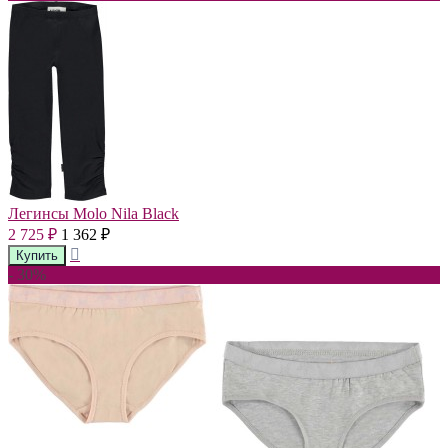
Легинсы Molo Nila Black
2 725
1 362
₽
₽
- 30%