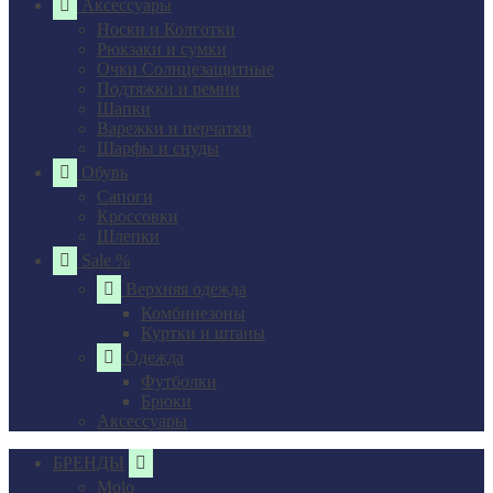
Аксессуары
Носки и Колготки
Рюкзаки и сумки
Очки Солнцезащитные
Подтяжки и ремни
Шапки
Варежки и перчатки
Шарфы и снуды
Обувь
Сапоги
Кроссовки
Шлепки
Sale %
Верхняя одежда
Комбинезоны
Куртки и штаны
Одежда
Футболки
Брюки
Аксессуары
БРЕНДЫ
Molo