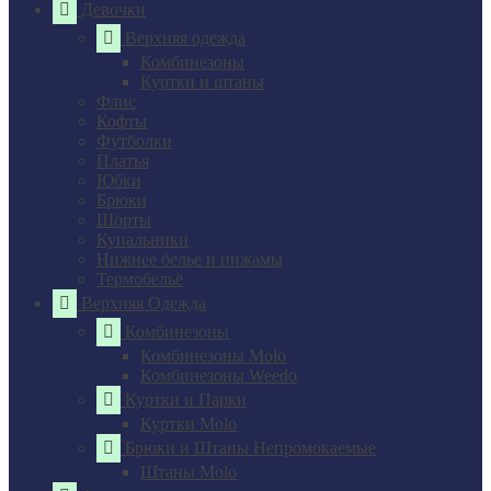
Девочки
Верхняя одежда
Комбинезоны
Куртки и штаны
Флис
Кофты
Футболки
Платья
Юбки
Брюки
Шорты
Купальники
Нижнее белье и пижамы
Термобельё
Верхняя Одежда
Комбинезоны
Комбинезоны Molo
Комбинезоны Weedo
Куртки и Парки
Куртки Molo
Брюки и Штаны Непромокаемые
Штаны Molo