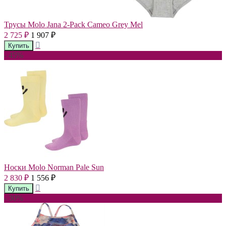
Трусы Molo Jana 2-Pack Cameo Grey Mel
2 725
1 907
₽
₽
- 45%
Носки Molo Norman Pale Sun
2 830
1 556
₽
₽
- 30%