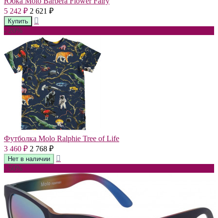
Юбка Molo Barbera Flower Fairy
5 242
2 621
₽
₽
- 20%
Футболка Molo Ralphie Tree of Life
3 460
2 768
₽
₽
- 50%