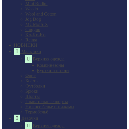
Mini Rodini
Weedo
Wool and Cotton
Jog Dog
MUMofSIX
Gugguu
Ko-Ko-Ko
Reima
НОВИНКИ
Мальчики
Верхняя одежда
Комбинезоны
Куртки и штаны
Флис
Кофты
Футболки
Брюки
Шорты
Плавательные шорты
Нижнее белье и пижамы
Термобельё
Девочки
Верхняя одежда