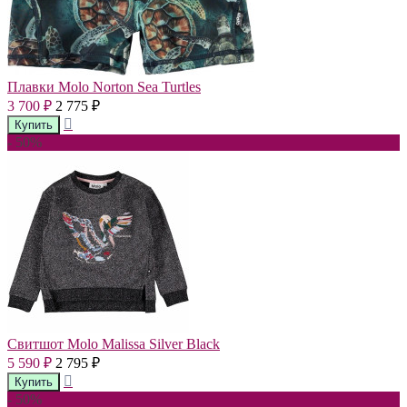
Плавки Molo Norton Sea Turtles
3 700
2 775
₽
₽
- 50%
Свитшот Molo Malissa Silver Black
5 590
2 795
₽
₽
- 50%